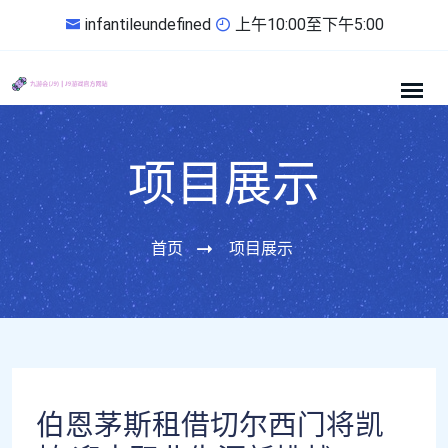
infantileundefined
上午10:00至下午5:00
项目展示
首页
项目展示
伯恩茅斯租借切尔西门将凯