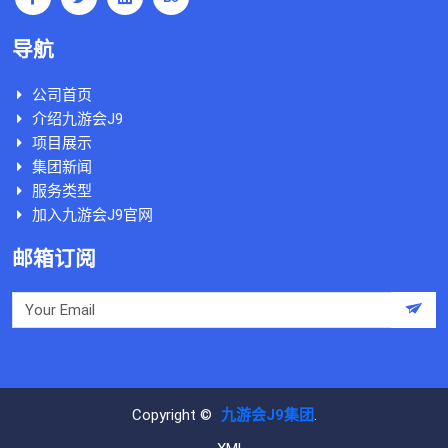
导航
公司首页
介绍九游会J9
项目展示
集团新闻
服务类型
加入九游会J9官网
邮箱订阅
Copyright ©
九游会J9集团
.