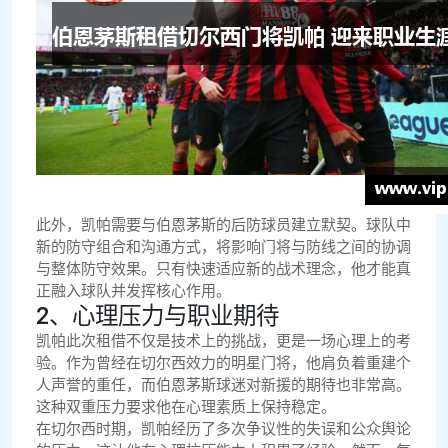
此外，凯帕需要与伯恩茅斯的后防球员建立默契。球队中
新的防守组合和沟通方式，将影响门将与防线之间的协调
与整体防守效果。只有快速适应新的战术理念，他才能真
正融入球队并发挥核心作用。
2、心理压力与职业期待
凯帕此次租借不仅是技术上的挑战，更是一场心理上的考
验。作为曾经在切尔西效力的明星门将，他肩负着重建个
人声誉的重任，而伯恩茅斯球迷对新援的期待也非常高。
这种双重压力要求他在心理素质上保持稳定。
在切尔西时期，凯帕经历了多次争议性的失误和公众舆论