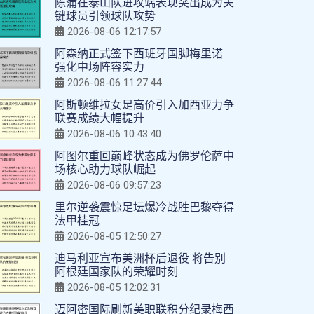
陈蒲在泰山队进攻端表现突出成为关
键球员引领球队攻势
2026-08-06 12:17:57
阿森纳正式签下西班牙国脚梅里诺
强化中场阵容实力
2026-08-06 11:27:44
阿斯顿维拉女足高价引入加西亚力争
联赛成绩大幅提升
2026-08-06 10:43:40
阿图尔重回巅峰状态成为佛罗伦萨中
场核心助力球队崛起
2026-08-06 09:57:23
里尔逆袭震惊足坛爆冷战胜巴黎夺得
法甲桂冠
2026-08-05 12:50:27
迪马利亚宣布美洲杯后退役 将告别
阿根廷国家队的荣耀时刻
2026-08-05 12:02:31
迈阿密国际刷新美职联积分纪录梅西