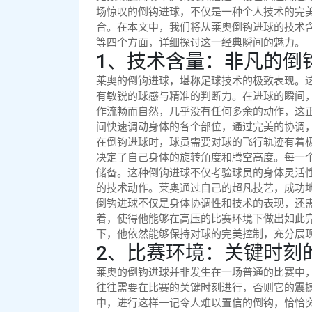
场惊叹的倒钩进球，不仅是一种个人技术的完
合。在本文中，我们将从莱奥倒钩进球的技术
等四个方面，详细探讨这一经典瞬间的魅力。
1、技术含量：非凡的倒
莱奥的倒钩进球，堪称足球技术的极致表现。
有敏锐的球感与精准的判断力。在进球的瞬间
作流畅而自然，几乎没有任何多余的动作，这
间快速调动身体的各个部位，通过完美的协调
在倒钩进球时，球员需要对球的飞行轨迹有着
决定了自己身体的旋转角度和腾空高度。每一
储备。这种倒钩进球不仅考验球员的身体灵活
的技术动作。莱奥通过自己的超凡技艺，成功
倒钩进球不仅是身体协调性和技术的表现，还
着，使得他能够在高压的比赛环境下做出如此
下，他依然能够保持对球的完美控制，充分展
2、比赛环境：关键时刻
莱奥的倒钩进球并非发生在一场普通的比赛中
往往需要在比赛的关键时刻进行，否则它的震
中，进行这样一记令人难以置信的倒钩，恰恰