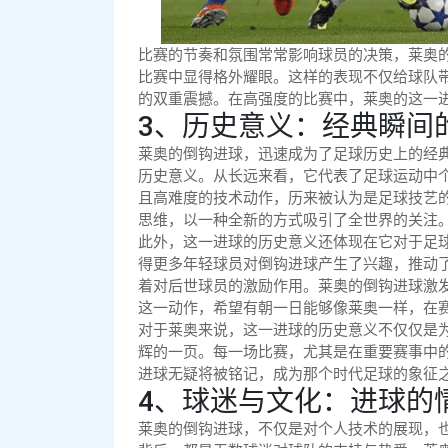
比赛的节奏和氛围常常影响球员的决策，莱奥
比赛中显得格外耀眼。这样的表现不仅给球队
的双重震撼。在高强度的比赛中，莱奥的这一
3、历史意义：经典瞬间
莱奥的倒钩进球，迅速成为了足球历史上的经
历史意义。从长远来看，它代表了足球运动中
且高难度的技术动作，历来被认为是足球技艺
思维，以一种全新的方式吸引了全世界的关注
此外，这一进球的历史意义还体现在它对于足
得更多年轻球员对倒钩进球产生了兴趣，推动
着对后世球员的激励作用。莱奥的倒钩进球激
这一动作，希望有朝一日能够像莱奥一样，在
对于莱奥来说，这一进球的历史意义不仅仅是
辉的一页。每一场比赛，尤其是在重要赛事中
进球无疑将被铭记，成为那个时代足球的象征
4、球迷与文化：进球的
莱奥的倒钩进球，不仅是对个人技术的展现，