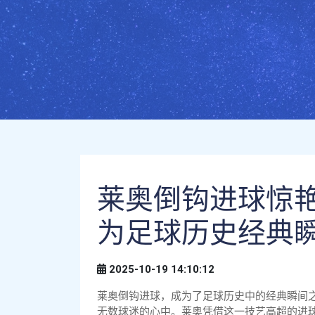
莱奥倒钩进球惊
为足球历史经典
2025-10-19 14:10:12
莱奥倒钩进球，成为了足球历史中的经典瞬间
无数球迷的心中。莱奥凭借这一技艺高超的进