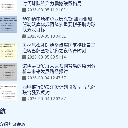
时代球队统治力震撼联盟格局
2026-08-05 11:21:03
赫罗纳中场核心亚历克斯·加西亚加
盟勒沃库森成阿隆索重要棋子助力球
队双冠目标
2026-08-05 10:34:52
贝林厄姆补时绝杀点燃国家德比皇马
逆转巴萨全场沸腾之夜传奇时刻
2026-08-05 09:51:14
诺伊豪斯发展未达预期背后的原因分
析与未来发展路径探讨
2026-08-04 12:47:57
西甲推行CVC注资计划引发皇马巴萨
联合强烈反对
2026-08-04 12:02:57
航
介绍九游会J9