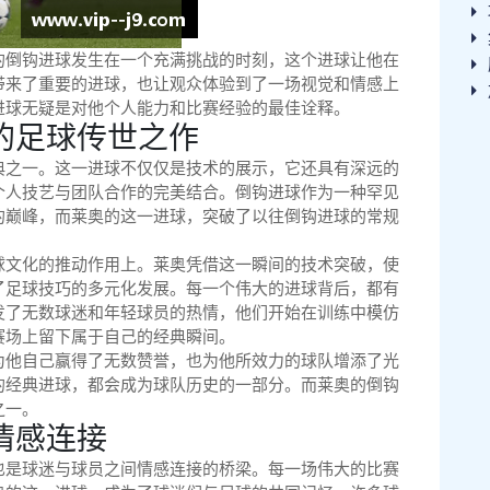
的倒钩进球发生在一个充满挑战的时刻，这个进球让他在
带来了重要的进球，也让观众体验到了一场视觉和情感上
进球无疑是对他个人能力和比赛经验的最佳诠释。
的足球传世之作
典之一。这一进球不仅仅是技术的展示，它还具有深远的
个人技艺与团队合作的完美结合。倒钩进球作为一种罕见
的巅峰，而莱奥的这一进球，突破了以往倒钩进球的常规
。
球文化的推动作用上。莱奥凭借这一瞬间的技术突破，使
了足球技巧的多元化发展。每一个伟大的进球背后，都有
发了无数球迷和年轻球员的热情，他们开始在训练中模仿
赛场上留下属于自己的经典瞬间。
为他自己赢得了无数赞誉，也为他所效力的球队增添了光
的经典进球，都会成为球队历史的一部分。而莱奥的倒钩
之一。
情感连接
也是球迷与球员之间情感连接的桥梁。每一场伟大的比赛