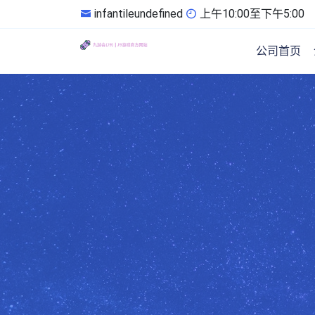
infantileundefined
上午10:00至下午5:00
公司首页