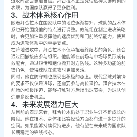
进攻时都会更加自信。拜合拉木正是凭借这种关键时刻的
表现，为国家队赢得了更多胜利。
3、战术体系核心作用
随着拜合拉木在国家队中的地位逐渐提升，球队的战术体
系也开始围绕他的特点进行调整。教练组在制定进攻策略
时，会更加注重发挥他的速度优势和门前终结能力，使其
成为进攻体系中的重要支点。
在阵地进攻中，拜合拉木不仅承担着终结者的角色，还会
通过回撤接应参与组织。他能够在前场与中场球员形成有
效配合，通过短传和跑位撕开对方防线。这种多功能的前
锋角色，使得球队在进攻时更加灵活。
同时，他在防守端也展现出积极的态度。现代足球对前锋
的要求不仅仅是进球，还需要参与高位逼抢。拜合拉木在
前场的积极压迫，能够打乱对方后场出球节奏，为球队创
造更多反击机会。
4、未来发展潜力巨大
从目前的表现来看，拜合拉木仍处于职业生涯不断成长的
阶段。他在技术、身体和比赛经验方面都有进一步提升的
空间。如果能够持续保持进步，他有望在未来成为国家队
长期稳定的锋线核心。