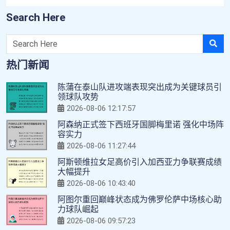
Search Here
热门新闻
陈蒲在泰山队进攻端表现突出成为关键球员引
领球队攻势
2026-08-06 12:17:57
阿森纳正式签下西班牙国脚梅里诺 强化中场阵
容实力
2026-08-06 11:27:44
阿斯顿维拉女足高价引入加西亚力争联赛成绩
大幅提升
2026-08-06 10:43:40
阿图尔重回巅峰状态成为佛罗伦萨中场核心助
力球队崛起
2026-08-06 09:57:23