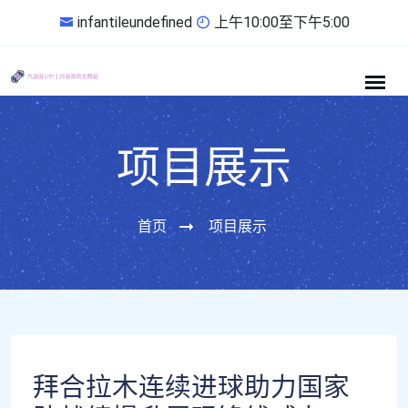
infantileundefined
上午10:00至下午5:00
项目展示
首页
项目展示
拜合拉木连续进球助力国家