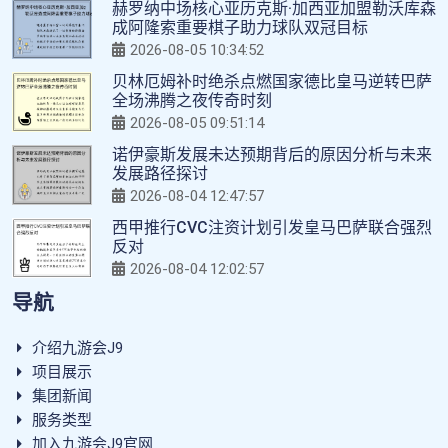
赫罗纳中场核心亚历克斯·加西亚加盟勒沃库森
成阿隆索重要棋子助力球队双冠目标
2026-08-05 10:34:52
贝林厄姆补时绝杀点燃国家德比皇马逆转巴萨
全场沸腾之夜传奇时刻
2026-08-05 09:51:14
诺伊豪斯发展未达预期背后的原因分析与未来
发展路径探讨
2026-08-04 12:47:57
西甲推行CVC注资计划引发皇马巴萨联合强烈
反对
2026-08-04 12:02:57
导航
介绍九游会J9
项目展示
集团新闻
服务类型
加入九游会J9官网