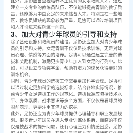
此外，足协应当重视培养本土优秀的女足教练人才。通过
建立一支专业的教练员队伍，不仅能够提高青训的教学质
量，还能够为中国女足的未来储备人才。特别是在一些地
区，教练员短缺的现象较为严重，足协可以通过培训项目
和人才引进来缓解这一问题。
3、加大对青少年球员的引导和支持
除了基础设施和教练员的建设，足协还应加大对青少年球
员的引导和支持。女足青训不仅仅是技术训练，更是对球
员心理、情感等方面的培养。足协可以通过建立完善的选
拔和奖励机制，激励更多青少年加入到女足的行列中。比
如，可以设立专项奖学金，帮助有潜力的球员获得更好的
训练机会。
同时，青少年球员的选拔工作需要更加科学合理。足协可
以通过制定更加科学的选拔标准，结合各地实际情况，推
动青少年女足选拔工作的规范化。选拔标准应包括技术水
平、身体素质、战术意识等多个方面，不仅仅是看球员的
眼前表现，更要注重其潜力的挖掘。
此外，足协还应为青少年球员提供心理辅导和职业发展规
划。很多青少年球员在进入专业训练体系后，面临的不仅
仅是技战术的提升问题，还有心理压力和情感困惑。足协