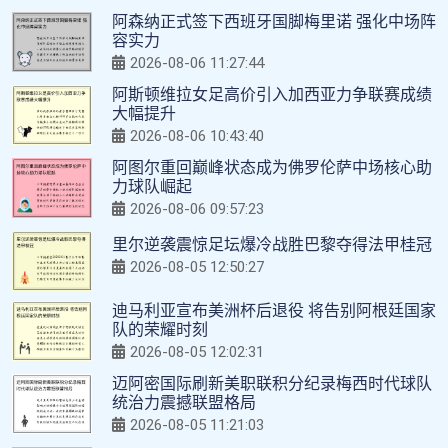
阿森纳正式签下西班牙国脚梅里诺 强化中场阵
容实力
2026-08-06 11:27:44
阿斯顿维拉女足高价引入加西亚力争联赛成绩
大幅提升
2026-08-06 10:43:40
阿图尔重回巅峰状态成为佛罗伦萨中场核心助
力球队崛起
2026-08-06 09:57:23
里尔逆袭震惊足坛爆冷战胜巴黎夺得法甲桂冠
2026-08-05 12:50:27
迪马利亚宣布美洲杯后退役 将告别阿根廷国家
队的荣耀时刻
2026-08-05 12:02:31
迈阿密国际刷新美职联积分纪录梅西时代球队
统治力震撼联盟格局
2026-08-05 11:21:03