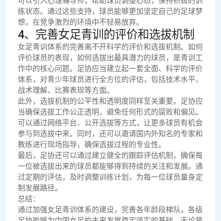
可以引入心理辅导师，帮助球员调整心态，保持积极的训
练状态。通过这些支持，球员能够更加坚定自己的足球梦
想，在竞争激烈的环境中不轻易放弃。
4、完善女足青训的评价和选拔机制
女足青训体系的完善离不开科学的评价和选拔机制。如何
评价球员的表现，如何选拔出最具潜力的球员，是青训工
作中的核心问题。足协应当建立起一套全面、科学的评价
体系，对青少年球员进行全方位的评估，包括技术水平、
战术理解、比赛表现等方面。
此外，选拔机制的公平性和透明度同样至关重要。足协应
当确保选拔工作公正透明，避免任何形式的腐败和偏见。
可以通过网络平台、公开选拔等方式，让更多球员有机会
参与到选拔中来。同时，还可以邀请国内外知名的专家和
教练进行现场指导，确保选拔过程的专业性。
最后，足协还可以通过建立健全的跟踪评估机制，确保每
一位被选拔出来的球员都能够得到持续的关注和发展。通
过定期的评估，及时调整训练计划，为每一位球员量身定
制发展路径。
总结：
通过加强女足青训体系的建设，完善各年龄段梯队，各级
足协能够为中国女足的未来发展奠定坚实的基础。无论是