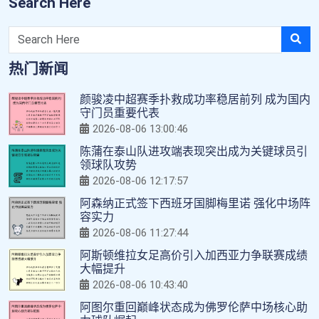
Search Here
热门新闻
颜骏凌中超赛季扑救成功率稳居前列 成为国内
守门员重要代表
2026-08-06 13:00:46
陈蒲在泰山队进攻端表现突出成为关键球员引
领球队攻势
2026-08-06 12:17:57
阿森纳正式签下西班牙国脚梅里诺 强化中场阵
容实力
2026-08-06 11:27:44
阿斯顿维拉女足高价引入加西亚力争联赛成绩
大幅提升
2026-08-06 10:43:40
阿图尔重回巅峰状态成为佛罗伦萨中场核心助