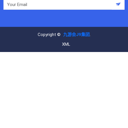
Copyright ©
九游会J9集团
.
XML