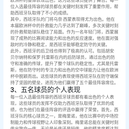
欧洲杯的整体表现出色，这为这些球员提供了舞台。每一
位入选最佳阵容的球员都在关键时刻发挥了重要作用，帮
助西班牙队取得了不小的成绩。
其中，西班牙队的门将乌奈·西蒙表现得尤为出色。他在
本届欧洲杯中的扑救能力几乎达到了巅峰，多次关键时刻
的扑救帮助球队稳住了局面。作为一名年轻门将，西蒙展
现了成熟的比赛阅读能力和出色的反应速度。他在面对强
敌时的冷静和稳定，是西班牙能够稳定防守的关键。
此外，西班牙的后卫线也得到了极高的认可。包括胡安·
贝尔纳特和保罗·托雷斯在内的后防球员，通过出色的防
守和准确的传球，提升了整个球队的稳定性。尤其是托雷
斯，他在防守时的专注力和出色的空中球能力让他在欧洲
杯中脱颖而出。这些球员的表现使得西班牙队在防守端保
持了坚固的壁垒，进而为他们赢得了五个最佳阵容席位。
3、五名球员的个人表现
每一位入选最佳阵容的西班牙球员都有着出色的个人表
现，这些球员的发挥不仅助力西班牙队取得了优异的成
绩，也为他们在最佳阵容的评选中赢得了荣誉。首先，西
班牙队的核心球员之一，是梅里诺，他在比赛中的中场控
制能力和传球视野让人印象深刻。梅里诺总能在关键时刻
传出致命一传，无论是长传还是短传，他的精准度都达到