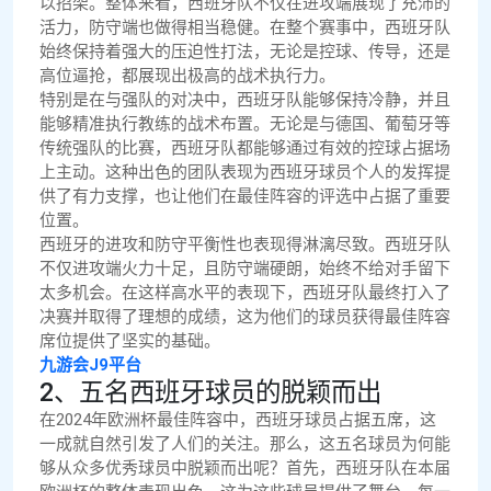
以招架。整体来看，西班牙队不仅在进攻端展现了充沛的
活力，防守端也做得相当稳健。在整个赛事中，西班牙队
始终保持着强大的压迫性打法，无论是控球、传导，还是
高位逼抢，都展现出极高的战术执行力。
特别是在与强队的对决中，西班牙队能够保持冷静，并且
能够精准执行教练的战术布置。无论是与德国、葡萄牙等
传统强队的比赛，西班牙队都能够通过有效的控球占据场
上主动。这种出色的团队表现为西班牙球员个人的发挥提
供了有力支撑，也让他们在最佳阵容的评选中占据了重要
位置。
西班牙的进攻和防守平衡性也表现得淋漓尽致。西班牙队
不仅进攻端火力十足，且防守端硬朗，始终不给对手留下
太多机会。在这样高水平的表现下，西班牙队最终打入了
决赛并取得了理想的成绩，这为他们的球员获得最佳阵容
席位提供了坚实的基础。
九游会J9平台
2、五名西班牙球员的脱颖而出
在2024年欧洲杯最佳阵容中，西班牙球员占据五席，这
一成就自然引发了人们的关注。那么，这五名球员为何能
够从众多优秀球员中脱颖而出呢？首先，西班牙队在本届