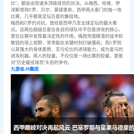
比”，都会出现诸多顶级球员的对决。从梅西、哈维、伊
涅斯塔到C罗、贝尔、莫德里奇，西甲两大豪门的每一场
比赛，几乎都是足坛巨星的集结地。
梅西和C罗的对抗，曾经是西甲乃至全球足坛的最大看
点。这两位超级巨星在各自的球队中不仅是进攻的核心，
更在比赛中发挥着决定性的作用。梅西凭借精湛的技术和
敏锐的场上视野，常常能在关键时刻打破僵局；而C罗则
以其强大的身体素质、无与伦比的进球能力，成为皇马的
进攻利器。两人的较量，不仅仅是一场比赛的较量，更是
对“历史最佳球员”头衔的争夺。
九游会J9集团