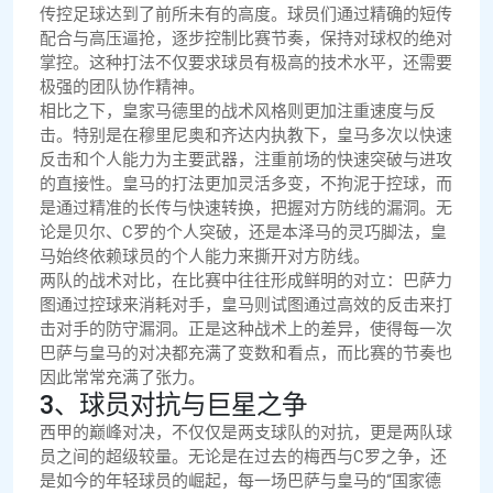
传控足球达到了前所未有的高度。球员们通过精确的短传
配合与高压逼抢，逐步控制比赛节奏，保持对球权的绝对
掌控。这种打法不仅要求球员有极高的技术水平，还需要
极强的团队协作精神。
相比之下，皇家马德里的战术风格则更加注重速度与反
击。特别是在穆里尼奥和齐达内执教下，皇马多次以快速
反击和个人能力为主要武器，注重前场的快速突破与进攻
的直接性。皇马的打法更加灵活多变，不拘泥于控球，而
是通过精准的长传与快速转换，把握对方防线的漏洞。无
论是贝尔、C罗的个人突破，还是本泽马的灵巧脚法，皇
马始终依赖球员的个人能力来撕开对方防线。
两队的战术对比，在比赛中往往形成鲜明的对立：巴萨力
图通过控球来消耗对手，皇马则试图通过高效的反击来打
击对手的防守漏洞。正是这种战术上的差异，使得每一次
巴萨与皇马的对决都充满了变数和看点，而比赛的节奏也
因此常常充满了张力。
3、球员对抗与巨星之争
西甲的巅峰对决，不仅仅是两支球队的对抗，更是两队球
员之间的超级较量。无论是在过去的梅西与C罗之争，还
是如今的年轻球员的崛起，每一场巴萨与皇马的“国家德