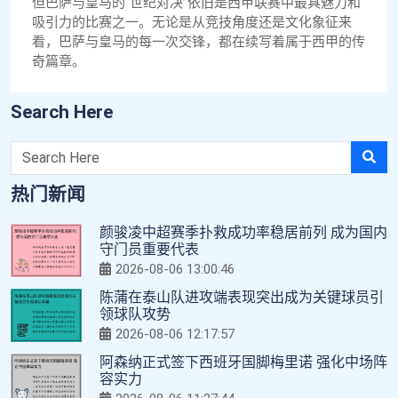
但巴萨与皇马的“世纪对决”依旧是西甲联赛中最具魅力和
吸引力的比赛之一。无论是从竞技角度还是文化象征来
看，巴萨与皇马的每一次交锋，都在续写着属于西甲的传
奇篇章。
Search Here
热门新闻
颜骏凌中超赛季扑救成功率稳居前列 成为国内
守门员重要代表
2026-08-06 13:00:46
陈蒲在泰山队进攻端表现突出成为关键球员引
领球队攻势
2026-08-06 12:17:57
阿森纳正式签下西班牙国脚梅里诺 强化中场阵
容实力