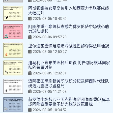
2026-08-06 11:27:44
阿斯顿维拉女足高价引入加西亚力争联赛成绩
大幅提升
2026-08-06 10:43:40
阿图尔重回巅峰状态成为佛罗伦萨中场核心助
力球队崛起
2026-08-06 09:57:23
里尔逆袭震惊足坛爆冷战胜巴黎夺得法甲桂冠
2026-08-05 12:50:27
迪马利亚宣布美洲杯后退役 将告别阿根廷国家
队的荣耀时刻
2026-08-05 12:02:31
迈阿密国际刷新美职联积分纪录梅西时代球队
统治力震撼联盟格局
2026-08-05 11:21:03
赫罗纳中场核心亚历克斯·加西亚加盟勒沃库森
成阿隆索重要棋子助力球队双冠目标
2026-08-05 10:34:52