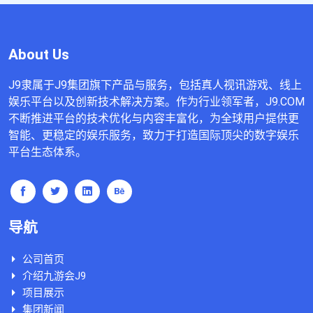
About Us
J9隶属于J9集团旗下产品与服务，包括真人视讯游戏、线上
娱乐平台以及创新技术解决方案。作为行业领军者，J9.COM
不断推进平台的技术优化与内容丰富化，为全球用户提供更
智能、更稳定的娱乐服务，致力于打造国际顶尖的数字娱乐
平台生态体系。
导航
公司首页
介绍九游会J9
项目展示
集团新闻