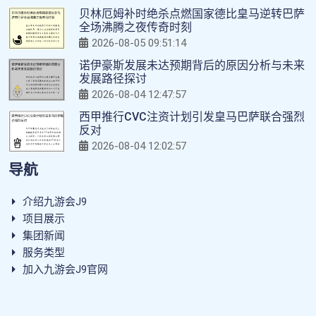
贝林厄姆补时绝杀点燃国家德比皇马逆转巴萨
全场沸腾之夜传奇时刻
2026-08-05 09:51:14
诺伊豪斯发展未达预期背后的原因分析与未来
发展路径探讨
2026-08-04 12:47:57
西甲推行CVC注资计划引发皇马巴萨联合强烈
反对
2026-08-04 12:02:57
导航
介绍九游会J9
项目展示
集团新闻
服务类型
加入九游会J9官网