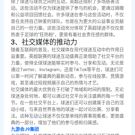
除了球迷与球员之间的互动，英超还组织了多场慈善活
动。这些活动不仅为球迷提供了参与的机会，更通过捐赠
和公益项目回馈社会。许多球迷在参与这些活动时，不仅
是在支持自己钟爱的球队，也是在为更大的公益事业贡献
自己的一份力量。这些活动充分体现了英超球迷不仅仅是
热衷于足球的“狂热粉”，更是有着社会责任感的群体。
3、社交媒体的推动力
随着互联网的普及，社交媒体在现代球迷互动中的作用日
益重要。英超联赛的球迷互动盛典正是借助了社交平台的
力量，使得全球球迷能够实时参与、分享和互动。无论是
通过Twitter、Instagram，还是TikTok等平台，球迷们可
以第一时间了解盛典的最新动态，参与在线投票、竞猜游
戏，甚至通过短视频展示自己的热情与才艺。
社交媒体的最大优势在于打破了地域和时间的限制。无论
球迷身处何地，都可以通过社交平台关注盛典的每一个细
节。在一些社交平台上，球迷们还可以创建属于自己的活
动小组，与来自世界各地的球迷一起讨论比赛、分享看
法。这种互动让球迷不仅仅是单纯的赛事观看者，更是盛
典的一部分，增加了他们的参与感和归属感。
九游会J9集团