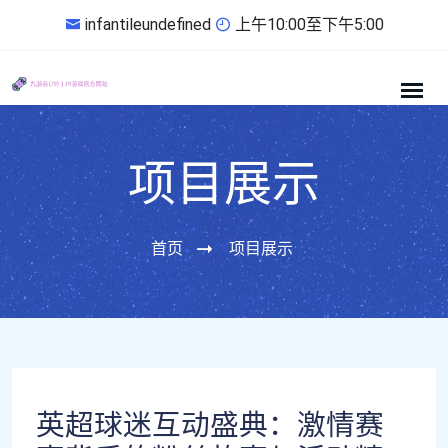
infantileundefined
上午10:00至下午5:00
项目展示
首页
项目展示
英超球迷互动盛典：激情赛