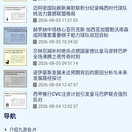
迈阿密国际刷新美职联积分纪录梅西时代球队
统治力震撼联盟格局
2026-08-05 11:21:03
赫罗纳中场核心亚历克斯·加西亚加盟勒沃库森
成阿隆索重要棋子助力球队双冠目标
2026-08-05 10:34:52
贝林厄姆补时绝杀点燃国家德比皇马逆转巴萨
全场沸腾之夜传奇时刻
2026-08-05 09:51:14
诺伊豪斯发展未达预期背后的原因分析与未来
发展路径探讨
2026-08-04 12:47:57
西甲推行CVC注资计划引发皇马巴萨联合强烈
反对
2026-08-04 12:02:57
导航
介绍九游会J9