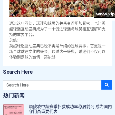
通过这些互动，球迷和球员的关系变得更加紧密，也让英
超球迷互动盛典成为了一个促进球迷与球员相互理解和支
持的重要平台。
总结：
英超球迷互动盛典已经不再是单纯的足球赛事，它更是一
场全球球迷文化的盛会。通过这一盛典，球迷们不仅可以
体验到足球的激情，还能够
Search Here
热门新闻
颜骏凌中超赛季扑救成功率稳居前列 成为国内
守门员重要代表