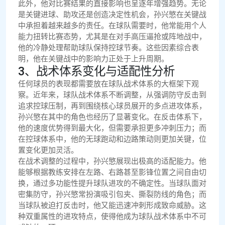
此外，他对比赛结果的直接影响也呈逐年增强趋势。无论
是关键进球、助攻还是创造决定性机会，孙兴慜在关键战
中承担着越来越多的责任。在球队需要时，他常能用个人
能力扭转比赛态势，尤其是在对手高压逼抢或阵地战中，
他的冷静处理帮助球队保持控球节奏。这些因素综合表
明，他在关键战中的影响力正处于上升周期。
3、战术体系变化与适配性分析
任何球员的表现都需要放在球队战术体系的大框架下观
察。近年来，球队战术体系不断调整，从强调防守反击到
追求控球压制，再到围绕核心球员展开的多点进攻体系，
孙兴慜在其中的角色也经历了显著变化。在反击体系下，
他的速度优势得到最大化，但需要承担更多冲刺压力；而
在控球体系中，他的无球跑动和边路策动则更加关键，位
置变化更加灵活。
在战术调整的过程中，孙兴慜展现出极高的适配能力。他
能够根据教练安排在左路、右路甚至影锋位置之间自由切
换，通过多功能性提升球队进攻的不确定性。当球队面对
密集防守，孙兴慜常扮演吸引包夹、撕裂防线的角色；而
当球队被迫打反击时，他又能迅速冲刺形成致命威胁。这
种双重属性的进攻特点，使得他成为球队战术体系中不可