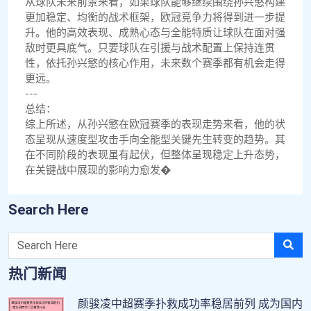
从球队未来前景来看，如果球队能够继续围绕孙兴慜构建
更加稳定、均衡的战术框架，欧冠竞争力将得到进一步提
升。他的高效表现、成熟心态与全能特质让球队在面对强
敌时更具底气。只要球队在引援与战术配置上保持连贯
性，依托孙兴慜的核心作用，未来数个赛季都有机会走得
更远。
---
总结：
综上所述，从孙兴慜在欧冠赛季的表现走势来看，他的状
态呈现从速度型攻击手向全能型关键先生转变的趋势。其
在不同阶段的表现虽有起伏，但整体呈现稳定上升态势，
在关键战中展现的影响力愈发�
Search Here
热门新闻
颜骏凌中超赛季扑救成功率稳居前列 成为国内