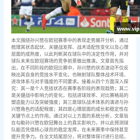
本文围绕孙兴慜在欧冠赛季中的表现走势展开分析，通过
梳理其状态起伏、关键战发挥、战术适配性变化以及心理
层面的成熟度，以此判断其在球队中的决定性作用，并对
球队未来在欧冠赛场的竞争前景做出推演。文章首先指
出，在不同阶段的欧冠比赛中，孙兴慜的状态波动不仅反
映出其自身的竞技水平变化，也映射球队整体战术环境、
进攻体系与对手强度的不同要求。接着从四个方面深入探
究：其一是个人竞技状态在赛季各阶段的表现趋势；其二
是关键战中影响力的变化，包括进球效率、对比赛格局的
塑造能力以及突破强度；其三是球队战术体系的演进与孙
兴慜角色的适配程度；其四是心理层面的成长和稳定性在
关键节点上的作用。通过对以上方面的系统分析，文章旨
在勾勒孙兴慜在欧冠舞台上的真实影响力，并以此预测球
队能否凭借核心球员的稳定发挥，在未来赛季中保持甚至
提升竞争力。在全文结尾部分，将对整体探讨进行总结，