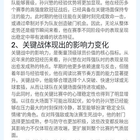
队能够晋级，孙兴慜的经验优势将更加显现。他在经历多
个赛季的高强度欧冠征战后，已经具备在关键场面保持专
注的能力。此时期的他往往能在关键时刻完成致命一击，
或通过牵制对手为队友创造破门机会。因此，无论从整体
走势还是细节瞬间来看，他在赛季不同阶段中的表现呈现
出稳定中带有波峰的状态特征。
2、关键战体现出的影响力变化
关键战中的影响力，是衡量顶级球员价值的核心指标。从
近年来的欧冠经历来看，孙兴慜在对阵强队时的表现呈现
出愈发成熟的特点。早期的他更多依赖速度与反击，但随
着年龄与经验增长，他在阅读比赛节奏方面的能力显著提
升。关键战中，他能够合理选择个人突破、快速分球或无
球套插，从而让球队在关键场面保持进攻威胁。
与此同时，他在关键比赛中的心理稳定性也得到了明显增
强。以往在大场面下可能出现起伏，如今的孙兴慜已经能
够在压力最大的时刻保持冷静，甚至能够扮演“稳定全队
情绪”的角色。在对阵强敌或淘汰赛生死战中，他的射门
选择更加成熟，参与防守也更加积极，这些改变都反映出
其影响力不仅体现在进攻端，更扩展到整个比赛的气质层
面。