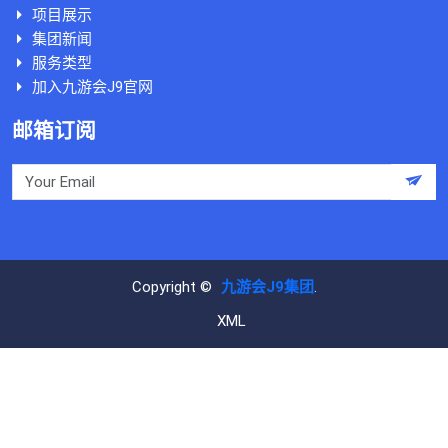
项目展示
集团新闻
服务类型
加入九游会J9官网
邮箱订阅
Copyright ©
九游会J9集团
.
XML