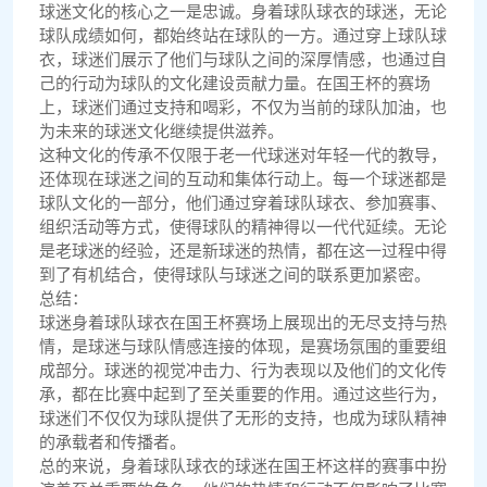
球迷文化的核心之一是忠诚。身着球队球衣的球迷，无论
球队成绩如何，都始终站在球队的一方。通过穿上球队球
衣，球迷们展示了他们与球队之间的深厚情感，也通过自
己的行动为球队的文化建设贡献力量。在国王杯的赛场
上，球迷们通过支持和喝彩，不仅为当前的球队加油，也
为未来的球迷文化继续提供滋养。
这种文化的传承不仅限于老一代球迷对年轻一代的教导，
还体现在球迷之间的互动和集体行动上。每一个球迷都是
球队文化的一部分，他们通过穿着球队球衣、参加赛事、
组织活动等方式，使得球队的精神得以一代代延续。无论
是老球迷的经验，还是新球迷的热情，都在这一过程中得
到了有机结合，使得球队与球迷之间的联系更加紧密。
总结：
球迷身着球队球衣在国王杯赛场上展现出的无尽支持与热
情，是球迷与球队情感连接的体现，是赛场氛围的重要组
成部分。球迷的视觉冲击力、行为表现以及他们的文化传
承，都在比赛中起到了至关重要的作用。通过这些行为，
球迷们不仅仅为球队提供了无形的支持，也成为球队精神
的承载者和传播者。
总的来说，身着球队球衣的球迷在国王杯这样的赛事中扮