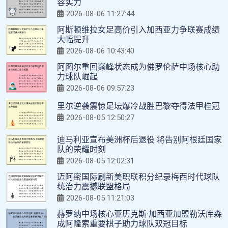
容实力
2026-08-06 11:27:44
阿斯顿维拉女足高价引入加西亚力争联赛成绩
大幅提升
2026-08-06 10:43:40
阿图尔重回巅峰状态成为佛罗伦萨中场核心助
力球队崛起
2026-08-06 09:57:23
里尔逆袭震惊足坛爆冷战胜巴黎夺得法甲桂冠
2026-08-05 12:50:27
迪马利亚宣布美洲杯后退役 将告别阿根廷国家
队的荣耀时刻
2026-08-05 12:02:31
迈阿密国际刷新美职联积分纪录梅西时代球队
统治力震撼联盟格局
2026-08-05 11:21:03
赫罗纳中场核心亚历克斯·加西亚加盟勒沃库森
成阿隆索重要棋子助力球队双冠目标