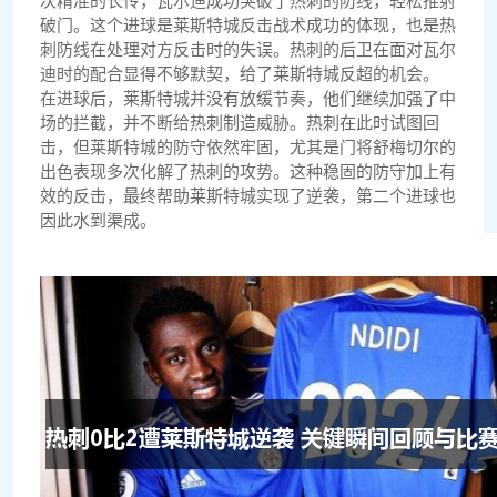
次精准的长传，瓦尔迪成功突破了热刺的防线，轻松推射
破门。这个进球是莱斯特城反击战术成功的体现，也是热
刺防线在处理对方反击时的失误。热刺的后卫在面对瓦尔
迪时的配合显得不够默契，给了莱斯特城反超的机会。
在进球后，莱斯特城并没有放缓节奏，他们继续加强了中
场的拦截，并不断给热刺制造威胁。热刺在此时试图回
击，但莱斯特城的防守依然牢固，尤其是门将舒梅切尔的
出色表现多次化解了热刺的攻势。这种稳固的防守加上有
效的反击，最终帮助莱斯特城实现了逆袭，第二个进球也
因此水到渠成。