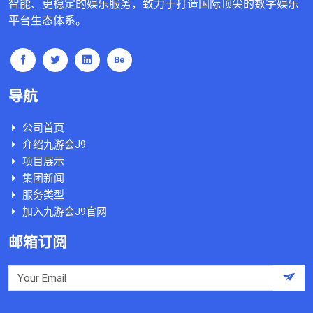
智能、更稳定的娱乐服务，致力于打造国际顶尖的数字娱乐
平台生态体系。
导航
公司首页
介绍九游会J9
项目展示
集团新闻
服务类型
加入九游会J9官网
邮箱订阅