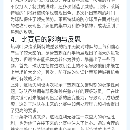
作为球队的核心进攻球员，在比赛中展现了极高的效率，
不仅打入了制胜的进球，还多次制造了威胁。此外，莱斯
特城的门将舒梅切尔也表现出色，多次扑出热刺的射门，
为球队保住了领先优势。莱斯特城的防守球员在面对热刺
的进攻时表现出了高度的集中力和协作精神，成功遏制了
热刺的攻势。
4、比赛后的影响与反思
热刺0比2遭莱斯特城逆袭的结果无疑对球队的士气和信心
产生了较大影响。尽管热刺在前半场展现出了强大的进攻
能力，但最终未能把优势转化为胜势，暴露出了一些问
题。首先，球队在把握进攻机会上的不足导致他们未能在
上半场扩大比分；其次，防守端的失误让莱斯特城有机会
进行有效的反击。
此外，这场失利也再次揭示了热刺在关键时刻的稳定性问
题。球队虽然拥有凯恩和孙兴慜这样的顶级球员，但在比
赛关键时刻未能展现出足够的应变能力，导致对手成功逆
袭。这对于球队在未来的比赛中如何处理压力和机会提出
了更高的要求。
对于莱斯特城来说，这场胜利无疑是一次重大的心理胜
利，也为他们在接下来的比赛中注入了信心。通过合理的
战术调整以及关键球员的出色表现，莱斯特城成功逆袭，