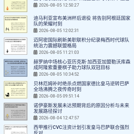
2026-08-05 12:50:27
迪马利亚宣布美洲杯后退役 将告别阿根廷国家
队的荣耀时刻
2026-08-05 12:02:31
迈阿密国际刷新美职联积分纪录梅西时代球队
统治力震撼联盟格局
2026-08-05 11:21:03
赫罗纳中场核心亚历克斯·加西亚加盟勒沃库森
成阿隆索重要棋子助力球队双冠目标
2026-08-05 10:34:52
贝林厄姆补时绝杀点燃国家德比皇马逆转巴萨
全场沸腾之夜传奇时刻
2026-08-05 09:51:14
诺伊豪斯发展未达预期背后的原因分析与未来
发展路径探讨
2026-08-04 12:47:57
西甲推行CVC注资计划引发皇马巴萨联合强烈
反对