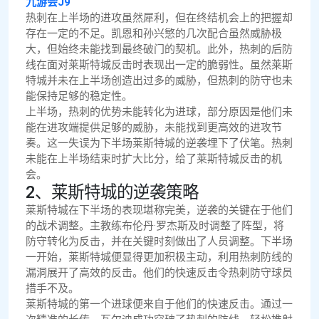
九游会J9
热刺在上半场的进攻虽然犀利，但在终结机会上的把握却
存在一定的不足。凯恩和孙兴慜的几次配合虽然威胁极
大，但始终未能找到最终破门的契机。此外，热刺的后防
线在面对莱斯特城反击时表现出一定的脆弱性。虽然莱斯
特城并未在上半场创造出过多的威胁，但热刺的防守也未
能保持足够的稳定性。
上半场，热刺的优势未能转化为进球，部分原因是他们未
能在进攻端提供足够的威胁，未能找到更高效的进攻节
奏。这一失误为下半场莱斯特城的逆袭埋下了伏笔。热刺
未能在上半场结束时扩大比分，给了莱斯特城反击的机
会。
2、莱斯特城的逆袭策略
莱斯特城在下半场的表现堪称完美，逆袭的关键在于他们
的战术调整。主教练布伦丹·罗杰斯及时调整了阵型，将
防守转化为反击，并在关键时刻做出了人员调整。下半场
一开始，莱斯特城便显得更加积极主动，利用热刺防线的
漏洞展开了高效的反击。他们的快速反击令热刺防守球员
措手不及。
莱斯特城的第一个进球便来自于他们的快速反击。通过一