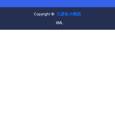
Copyright ©
九游会J9集团
.
XML