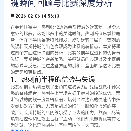
键瞬间回顾与比赛深度分析
2026-02-06 14:56:13
在英超联赛中，热刺0比2遭遇莱斯特城的逆袭是一场令人
意外的比赛。这场比赛中的关键时刻，热刺看似已掌控局
势，但在下半场莱斯特城爆发，成功逆转了局面。热刺的
失误和莱斯特城的出色表现成为比赛的转折点。本文将通
过四个方面进行详细的分析：比赛的前半程热刺的优势与
失误、莱斯特城的逆袭策略、关键球员的表现以及比赛后
的影响与反思。通过这些方面的剖析，全面解读这场比赛
的走势和转折点。
1、热刺前半程的优势与失误
比赛初期，热刺展现了出色的进攻实力。凭借凯恩和孙兴
慜的锋线组合，热刺在上半场占据了绝对的控球优势。莱
斯特城的防线一度显得疲弱，热刺通过边路的快速传中多
次威胁对方门前。尤其是凯恩的临门一脚和孙兴慜的突
破，让莱斯特城的后防线承受了巨大的压力。然而，尽管
热刺在控球和进攻上占据了主动，他们却未能将优势转化
为进球，这也是热刺在比赛中面临的一大问题。