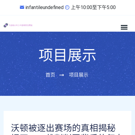
infantileundefined
上午10:00至下午5:00
项目展示
首页
项目展示
沃顿被逐出赛场的真相揭秘