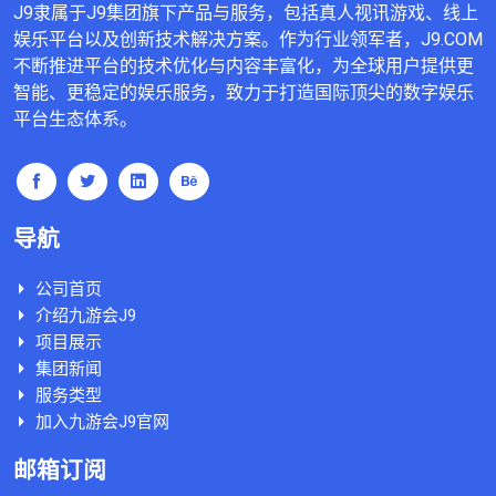
J9隶属于J9集团旗下产品与服务，包括真人视讯游戏、线上
娱乐平台以及创新技术解决方案。作为行业领军者，J9.COM
不断推进平台的技术优化与内容丰富化，为全球用户提供更
智能、更稳定的娱乐服务，致力于打造国际顶尖的数字娱乐
平台生态体系。
导航
公司首页
介绍九游会J9
项目展示
集团新闻
服务类型
加入九游会J9官网
邮箱订阅