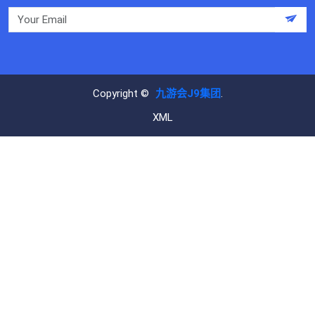
Copyright ©
九游会J9集团
.
XML