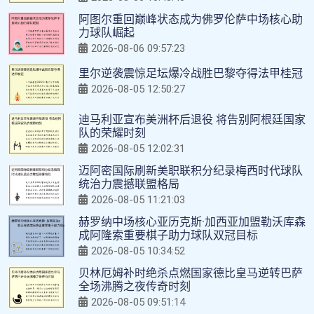
阿图尔重回巅峰状态成为佛罗伦萨中场核心助
力球队崛起
2026-08-06 09:57:23
里尔逆袭震惊足坛爆冷战胜巴黎夺得法甲桂冠
2026-08-05 12:50:27
迪马利亚宣布美洲杯后退役 将告别阿根廷国家
队的荣耀时刻
2026-08-05 12:02:31
迈阿密国际刷新美职联积分纪录梅西时代球队
统治力震撼联盟格局
2026-08-05 11:21:03
赫罗纳中场核心亚历克斯·加西亚加盟勒沃库森
成阿隆索重要棋子助力球队双冠目标
2026-08-05 10:34:52
贝林厄姆补时绝杀点燃国家德比皇马逆转巴萨
全场沸腾之夜传奇时刻
2026-08-05 09:51:14