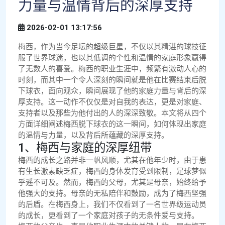
力量与温情背后的深厚支持
2026-02-01 13:17:56
梅西，作为当今足坛的超级巨星，不仅以其精湛的球技征
服了世界球迷，也以其低调的个性和温情的家庭形象赢得
了无数人的喜爱。梅西的职业生涯中，频繁有激动人心的
时刻，而其中一个令人深刻的瞬间就是他在比赛结束后脱
下球衣，面向观众，瞬间展现了他的家庭力量与背后的深
厚支持。这一动作不仅仅是对自我的表达，更是对家庭、
支持者以及那些为他付出的人的深深致敬。本文将从四个
方面详细阐述梅西脱下球衣的这一瞬间，如何体现出家庭
的温情与力量，以及背后所蕴藏的深厚支持。
1、梅西与家庭的深厚纽带
梅西的成长之路并非一帆风顺，尤其在他年少时，由于患
有生长激素缺乏症，梅西的身体发育受到限制，足球梦似
乎遥不可及。然而，梅西的父母，尤其是母亲，始终给予
他强大的支持。母亲的无私陪伴和鼓励，成为了梅西坚强
的后盾。在梅西身上，我们不仅看到了一名世界级运动员
的成长，更看到了一个家庭对孩子的无条件爱与支持。