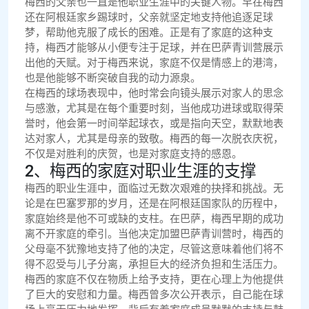
梅西的父亲也一直是他职业生涯中的关键人物。早在梅西
还在阿根廷家乡踢球时，父亲就坚定地支持他追逐足球
梦，帮助他克服了成长的困难。正是有了家庭的这种支
持，梅西才能够从小便专注于足球，并在巴萨青训营展示
出他的天赋。对于梅西来说，家庭不仅是情感上的港湾，
也是他能够不断突破自我的动力源泉。
在梅西的球场表现中，他时常会向镜头展示对家人的思念
与感激，尤其是在每个重要时刻，当他成功进球或取得荣
誉时，他会第一时间举起球衣，或是指向天空，默默地表
达对家人，尤其是母亲的致敬。梅西的每一次脱衣庆祝，
不仅是对胜利的庆贺，也是对家庭支持的感恩。
2、梅西的家庭对职业生涯的支撑
梅西的职业生涯中，面临过无数次艰难的抉择和挑战。无
论是在巴塞罗那的岁月，还是在阿根廷国家队的历程中，
家庭始终是他不可或缺的支柱。在巴萨，梅西早期的成功
离不开家庭的牵引。当他决定加盟巴萨青训营时，梅西的
父母毫不犹豫地支持了他的决定，尽管这意味着他们将不
得不忍受与儿子分离，承担巨大的经济负担和生活压力。
梅西的家庭不仅在物质上给予支持，更在心理上为他提供
了巨大的安慰和力量。梅西曾多次公开表示，自己能在球