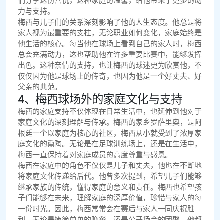
们分享这份喜悦，这种家庭的温馨，给他带来了更多的动
力与支持。
梅西与儿子们的关系深刻影响了他的人生态度。他总是将
家人视为最重要的支柱，无论职业如何变化，家庭始终是
他生活的核心。每当他在球场上看到自己的家人时，梅西
总会充满动力，这也帮助他在许多重要比赛中，能够发挥
出色。这种亲情的支持，也让梅西的球迷更为欣赏他，不
仅仅因为他是球场上的传奇，也因为他是一个好丈夫、好
父亲的典范。
4、梅西球场外的家庭文化与支持
梅西的家庭支持不仅体现在日常生活中，也延伸到他对于
家庭文化的深刻理解与传承。梅西的家乡罗萨里奥，是阿
根廷一个以家庭为核心的社区，梅西从小就受到了浓厚家
庭文化的熏陶。无论是在足球训练场上，还是在生活中，
梅西一直保持着对家庭成员的高度尊重与感恩。
梅西在家庭中的角色不仅仅是儿子和丈夫，他也在不断地
将家庭文化传递给后代。他曾多次提到，希望儿子们能够
继承家族的传统，懂得家庭的意义和责任。梅西也希望孩
子们能够在未来，理解家庭的深厚价值，珍惜与家人的每
一份时光。因此，梅西常常会在赛后与家人一同庆祝胜
利，无论是简简单单的晚餐，还是公开场合的团聚，他都