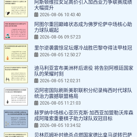
阿斯顿维拉女足高价引入加西亚力争联赛成绩
大幅提升
2026-08-06 10:43:40
阿图尔重回巅峰状态成为佛罗伦萨中场核心助
力球队崛起
2026-08-06 09:57:23
里尔逆袭震惊足坛爆冷战胜巴黎夺得法甲桂冠
2026-08-05 12:50:27
迪马利亚宣布美洲杯后退役 将告别阿根廷国家
队的荣耀时刻
2026-08-05 12:02:31
迈阿密国际刷新美职联积分纪录梅西时代球队
统治力震撼联盟格局
2026-08-05 11:21:03
赫罗纳中场核心亚历克斯·加西亚加盟勒沃库森
成阿隆索重要棋子助力球队双冠目标
2026-08-05 10:34:52
贝林厄姆补时绝杀点燃国家德比皇马逆转巴萨