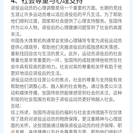
4、社会尊重与心理支持
退役运动员的心理调整是另一个重要的方面。长期的竞技
生涯让许多运动员难以适应退役后的平凡生活。为了帮助
他们顺利过渡，国家和社会提供了心理支持服务。张国伟
作为公众人物，退役后的心理健康问题受到了社会的高度
关注。
中国各大体育机构通常会安排心理辅导专家为退役运动员
提供心理疏导，帮助他们克服退役后的孤独感和失落感，
重新找回自信与生活的意义。此外，运动员退役后的社会
尊重也是非常重要的一环，张国伟的成就使得他依然在社
会中具有较高的影响力。社会对其的尊重和关怀有助于他
更好地适应退役后的生活。
退役运动员往往是公众的焦点，社会的尊重与支持能有效
帮助他们调整心态、融入新的社会角色。通过各类公众活
动和媒体传播，张国伟依然能够感受到社会的关注，这种
积极的社会氛围也有助于退役运动员更好地融入社会。
总结：
综上所述，张国伟退役后的福利与社会支持措施不仅仅体
现了政府对退役运动员的物质保障，更注重精神与心理层
面的关怀。这些措施通过确保退役运动员的经济保障、职
业发展、身体健康以及社会尊重等方面，帮助他们顺利过