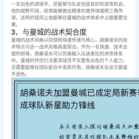
一名出色的进球手，还能够为队友创造良好的进攻机会。
他的视野开阔，经常能够做出精准的直传球或倒三角传
球，这样的球风让他能够在曼城的战术体系中占据重要位
置。
3、与曼城的战术契合度
曼城的战术风格以控球和快速传递为核心，胡桑诺夫的技
术特点与这一战术风格高度契合。作为一名快速、技术全
面的前锋，胡桑诺夫可以完美融入瓜迪奥拉的进攻体系
中。曼城的传控打法要求球员不仅要有出色的个人能力，
还需要能够在团队配合中发挥作用，胡桑诺夫在这方面毫
不逊色。