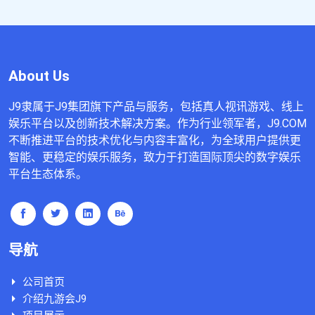
About Us
J9隶属于J9集团旗下产品与服务，包括真人视讯游戏、线上
娱乐平台以及创新技术解决方案。作为行业领军者，J9.COM
不断推进平台的技术优化与内容丰富化，为全球用户提供更
智能、更稳定的娱乐服务，致力于打造国际顶尖的数字娱乐
平台生态体系。
导航
公司首页
介绍九游会J9