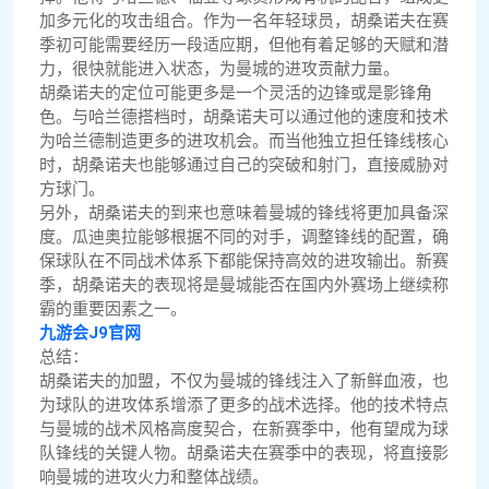
加多元化的攻击组合。作为一名年轻球员，胡桑诺夫在赛
季初可能需要经历一段适应期，但他有着足够的天赋和潜
力，很快就能进入状态，为曼城的进攻贡献力量。
胡桑诺夫的定位可能更多是一个灵活的边锋或是影锋角
色。与哈兰德搭档时，胡桑诺夫可以通过他的速度和技术
为哈兰德制造更多的进攻机会。而当他独立担任锋线核心
时，胡桑诺夫也能够通过自己的突破和射门，直接威胁对
方球门。
另外，胡桑诺夫的到来也意味着曼城的锋线将更加具备深
度。瓜迪奥拉能够根据不同的对手，调整锋线的配置，确
保球队在不同战术体系下都能保持高效的进攻输出。新赛
季，胡桑诺夫的表现将是曼城能否在国内外赛场上继续称
霸的重要因素之一。
九游会J9官网
总结：
胡桑诺夫的加盟，不仅为曼城的锋线注入了新鲜血液，也
为球队的进攻体系增添了更多的战术选择。他的技术特点
与曼城的战术风格高度契合，在新赛季中，他有望成为球
队锋线的关键人物。胡桑诺夫在赛季中的表现，将直接影
响曼城的进攻火力和整体战绩。