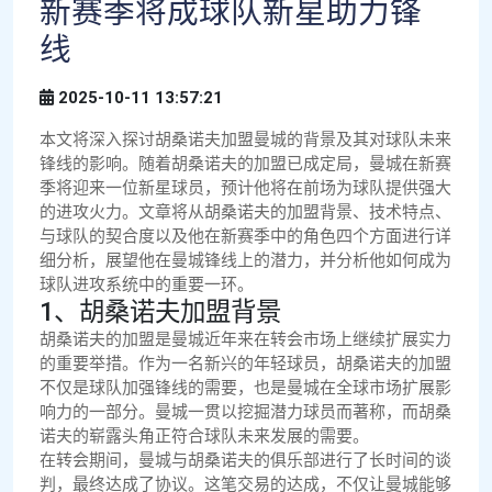
新赛季将成球队新星助力锋
线
2025-10-11 13:57:21
本文将深入探讨胡桑诺夫加盟曼城的背景及其对球队未来
锋线的影响。随着胡桑诺夫的加盟已成定局，曼城在新赛
季将迎来一位新星球员，预计他将在前场为球队提供强大
的进攻火力。文章将从胡桑诺夫的加盟背景、技术特点、
与球队的契合度以及他在新赛季中的角色四个方面进行详
细分析，展望他在曼城锋线上的潜力，并分析他如何成为
球队进攻系统中的重要一环。
1、胡桑诺夫加盟背景
胡桑诺夫的加盟是曼城近年来在转会市场上继续扩展实力
的重要举措。作为一名新兴的年轻球员，胡桑诺夫的加盟
不仅是球队加强锋线的需要，也是曼城在全球市场扩展影
响力的一部分。曼城一贯以挖掘潜力球员而著称，而胡桑
诺夫的崭露头角正符合球队未来发展的需要。
在转会期间，曼城与胡桑诺夫的俱乐部进行了长时间的谈
判，最终达成了协议。这笔交易的达成，不仅让曼城能够