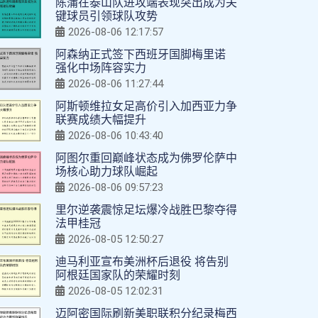
陈蒲在泰山队进攻端表现突出成为关
键球员引领球队攻势
2026-08-06 12:17:57
阿森纳正式签下西班牙国脚梅里诺
强化中场阵容实力
2026-08-06 11:27:44
阿斯顿维拉女足高价引入加西亚力争
联赛成绩大幅提升
2026-08-06 10:43:40
阿图尔重回巅峰状态成为佛罗伦萨中
场核心助力球队崛起
2026-08-06 09:57:23
里尔逆袭震惊足坛爆冷战胜巴黎夺得
法甲桂冠
2026-08-05 12:50:27
迪马利亚宣布美洲杯后退役 将告别
阿根廷国家队的荣耀时刻
2026-08-05 12:02:31
迈阿密国际刷新美职联积分纪录梅西