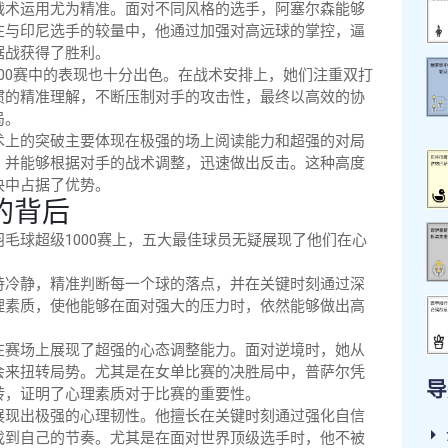
战术运用尤为精准。面对不同风格的选手，阿塞尔森能够
在与印尼选手的较量中，他通过加强对高远球的掌控，逼
锯战获得了胜利。
000赛中的表现也十分出色。在战术安排上，她们注重双打
惯的精准理解，不断压制对手的攻击性，最终以高效的协
局。
术上的突破主要体现在极强的场上阅读能力和超强的对局
，并能够根据对手的战术调整，迅速做出反击。这种高度
决中占据了优势。
的背后
毛球超级1000赛上，五大最佳球员无疑展现了他们在心
持冷静，精准判断每一个球的落点，并在关键时刻通过深
理素质，使他能够在面对强大的压力时，依然能够做出高
在赛场上展现了超强的心态调整能力。面对逆境时，她从
会来扭转局势。尤其是在女单比赛的决胜局中，普萨尔凭
导
转，证明了心理素质对于比赛的重要性。
展现出极强的心理韧性。他擅长在关键时刻通过强化自信
找到自己的节奏。尤其是在面对世界顶级选手时，他不被