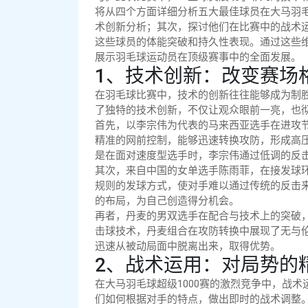
将从四个方面详细分析五大最佳球员在大马羽毛
术创新分析；其次，探讨他们在比赛中的战术
这些球员的体能突破和持久性表现。通过这些
展示羽毛球运动员在顶级赛事中的全面发展。
1、技术创新：改变赛场
在羽毛球比赛中，技术的创新往往能够成为制胜
了独特的技术创新，不仅让观众眼前一亮，也
首先，以李宗伟为代表的马来西亚选手在进攻
精准的网前控制，能够迅速转换攻防，形成高
是在面对速度型选手时，李宗伟通过低调的反
其次，来自中国的女单选手陈雨菲，在接发球
规则的发球方式，使对手难以通过传统的反击
的布局，为自己创造得分机会。
再者，丹麦的男双选手在配合与技术上的突破
击球技术，丹麦组合在攻防转换中展现了无与
迅速从被动局面中脱离出来，取得优势。
2、战术运用：对局势的
在大马羽毛球超级1000赛的激烈竞争中，战
们如何根据对手的特点，做出即时的战术调整