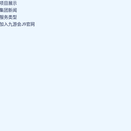
项目展示
集团新闻
服务类型
加入九游会J9官网