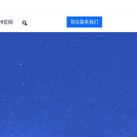
9官网
现在联系我们