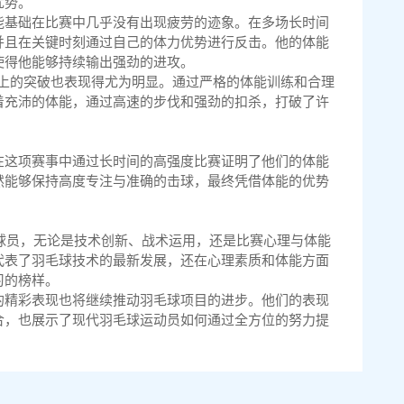
优势。
能基础在比赛中几乎没有出现疲劳的迹象。在多场长时间
并且在关键时刻通过自己的体力优势进行反击。他的体能
使得他能够持续输出强劲的进攻。
能上的突破也表现得尤为明显。通过严格的体能训练和合理
着充沛的体能，通过高速的步伐和强劲的扣杀，打破了许
在这项赛事中通过长时间的高强度比赛证明了他们的体能
然能够保持高度专注与准确的击球，最终凭借体能的优势
。
佳球员，无论是技术创新、战术运用，还是比赛心理与体能
代表了羽毛球技术的最新发展，还在心理素质和体能方面
习的榜样。
的精彩表现也将继续推动羽毛球项目的进步。他们的表现
合，也展示了现代羽毛球运动员如何通过全方位的努力提