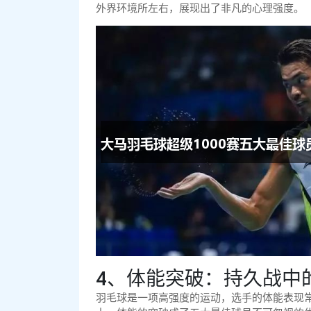
外界环境所左右，展现出了非凡的心理强度。
4、体能突破：持久战中
羽毛球是一项高强度的运动，选手的体能表现常