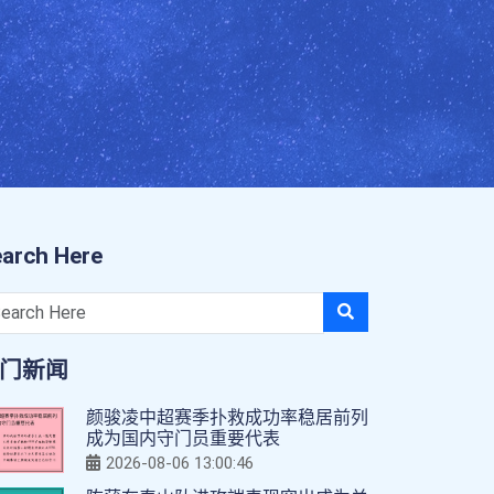
arch Here
门新闻
颜骏凌中超赛季扑救成功率稳居前列
成为国内守门员重要代表
2026-08-06 13:00:46