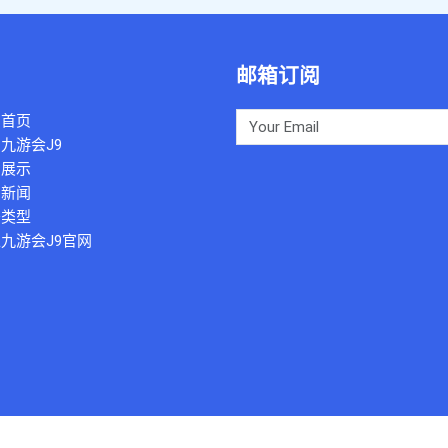
邮箱订阅
司首页
九游会J9
目展示
团新闻
务类型
九游会J9官网