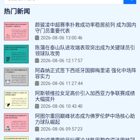
热门新闻
颜骏凌中超赛季扑救成功率稳居前列 成为国内
守门员重要代表
2026-08-06 13:00:46
陈蒲在泰山队进攻端表现突出成为关键球员引
领球队攻势
2026-08-06 12:17:57
阿森纳正式签下西班牙国脚梅里诺 强化中场阵
容实力
2026-08-06 11:27:44
阿斯顿维拉女足高价引入加西亚力争联赛成绩
大幅提升
2026-08-06 10:43:40
阿图尔重回巅峰状态成为佛罗伦萨中场核心助
力球队崛起
2026-08-06 09:57:23