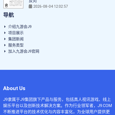
反对
2026-08-04 12:02:57
导航
介绍九游会J9
项目展示
集团新闻
服务类型
加入九游会J9官网
About Us
J9隶属于J9集团旗下产品与服务，包括真人视讯游戏、线上
娱乐平台以及创新技术解决方案。作为行业领军者，J9.COM
不断推进平台的技术优化与内容丰富化，为全球用户提供更