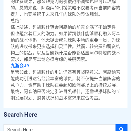
的比赛效果，那么短期内的引援战略调整也是可以理解
的。总的来说，阿森纳的引援策略不仅要考虑当前阵容的
提升，也要着眼于未来几年内球队的整体规划。
总结：
综上所述，哲凯赖什转会阿森纳的前景充满了不确定性，
但也蕴含着巨大的潜力。如果哲凯赖什能够顺利融入阿森
纳的战术体系，他无疑会成为球队中场的重要一员，为球
队的进攻带来更多选择和灵活性。然而，转会费和薪资结
构上的挑战，以及哲凯赖什是否能够适应阿尔特塔的战术
要求，都是阿森纳必须考虑的关键因素。
九游会J9
尽管如此，哲凯赖什的引进仍然有其战略意义。阿森纳若
能成功引进这名经验丰富的球员，将不仅提升当前阵容的
竞争力，也有助于球队在英超和欧洲赛场上的持续发展。
最终，阿森纳是否决定引进哲凯赖什，还需根据球队的长
期发展规划、财务状况和战术需求来综合考量。
Search Here