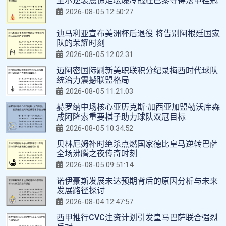
里尔逆袭震惊足坛爆冷战胜巴黎夺得法甲桂冠
2026-08-05 12:50:27
迪马利亚宣布美洲杯后退役 将告别阿根廷国家
队的荣耀时刻
2026-08-05 12:02:31
迈阿密国际刷新美职联积分纪录梅西时代球队
统治力震撼联盟格局
2026-08-05 11:21:03
赫罗纳中场核心亚历克斯·加西亚加盟勒沃库森
成阿隆索重要棋子助力球队双冠目标
2026-08-05 10:34:52
贝林厄姆补时绝杀点燃国家德比皇马逆转巴萨
全场沸腾之夜传奇时刻
2026-08-05 09:51:14
诺伊豪斯发展未达预期背后的原因分析与未来
发展路径探讨
2026-08-04 12:47:57
西甲推行CVC注资计划引发皇马巴萨联合强烈