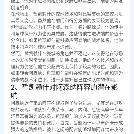
破上，他对于进攻的组织和视野也非常出色，能够为队友
创造机会。
在球场上，哲凯赖什的控球技术和对比赛节奏的掌控力是
其最大亮点。虽然他在射门和得分方面的表现较为低调，
但他的助攻能力不容小觑。作为一名边路球员，他的传中
和角球执行能力也颇具威胁，这使得他在进攻端的价值十
分突出。如果哲凯赖什能够适应阿森纳的战术体系，他的
技术特点将为球队带来不少帮助。
然而，哲凯赖什在曼城的角色并不稳定，这使得他在球场
上的发挥时常受到限制。即便如此，他的个人技术和战术
理解力仍然使他在英超赛场上保持了较高的地位。因此，
如果转会阿森纳，哲凯赖什能够在稳定的出场时间和更为
清晰的战术定位下，进一步提升自己在球队中的作用。
2、哲凯赖什对阿森纳阵容的潜在影
响
阿森纳近年来的阵容构建取得了显著进展，尤其是在进攻
端的表现。球队拥有像萨卡、马丁内利、厄德高等一众年
轻且富有潜力的球员，哲凯赖什的加入无疑能为这些球员
提供更多的支持和帮助。首先，哲凯赖什可以与萨卡形成
强大的边路搭档，彼此之间的配合能够增加阿森纳进攻的