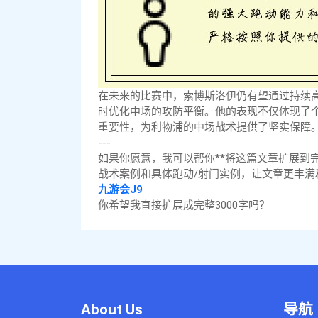
在未来的比赛中，索博斯洛伊仍有望通过持续
时优化中场的攻防平衡。他的表现不仅体现了
重要性，为利物浦的中场战术提供了坚实保障
---
如果你愿意，我可以帮你**将这篇文章扩展到完
战术案例和具体跑动/射门实例，让文章更丰满
九游会J9
你希望我直接扩展成完整3000字吗？
About Us
导航