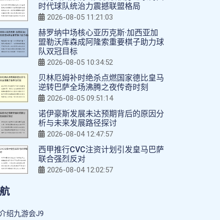
时代球队统治力震撼联盟格局
2026-08-05 11:21:03
赫罗纳中场核心亚历克斯·加西亚加
盟勒沃库森成阿隆索重要棋子助力球
队双冠目标
2026-08-05 10:34:52
贝林厄姆补时绝杀点燃国家德比皇马
逆转巴萨全场沸腾之夜传奇时刻
2026-08-05 09:51:14
诺伊豪斯发展未达预期背后的原因分
析与未来发展路径探讨
2026-08-04 12:47:57
西甲推行CVC注资计划引发皇马巴萨
联合强烈反对
2026-08-04 12:02:57
航
介绍九游会J9