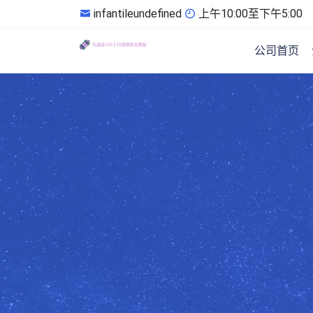
infantileundefined
上午10:00至下午5:00
公司首页