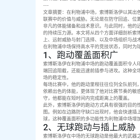
---
文章摘要：在利物浦中场，索博斯洛伊以其出
联赛中的价值与威胁。无论是在防守回追、位
非凡的体能储备和战术意识。与此同时，他的
的持续压力源。本文将从四个方面详细剖析索
上、远射威胁与射门选择、以及中场组织与战
在利物浦中场保持高水平的竞技状态，同时为
1、跑动覆盖面积广
索博斯洛伊在利物浦中场的跑动覆盖面积令人
端回追阻截，还能迅速前插参与进攻。这种全
场的稳定性。
每场比赛中，他的跑动里程往往位列全队前列
依赖出色的体能，更体现了他对比赛节奏的敏
守，他都能在短时间内完成距离上的覆盖。
此外，索博斯洛伊的跑动方式具有很强的目的
图。例如在边路防守缺口出现时，他会快速插
球，这种覆盖面积的多功能性为利物浦中场增
2、无球跑动与插上威胁
索博斯洛伊在中场的无球跑动是他最大的武器