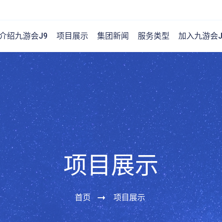
介绍九游会J9
项目展示
集团新闻
服务类型
加入九游会J
项目展示
首页
项目展示