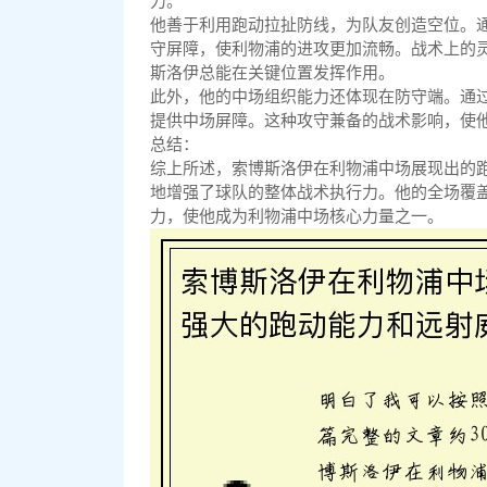
力。
他善于利用跑动拉扯防线，为队友创造空位。
守屏障，使利物浦的进攻更加流畅。战术上的
斯洛伊总能在关键位置发挥作用。
此外，他的中场组织能力还体现在防守端。通
提供中场屏障。这种攻守兼备的战术影响，使
总结：
综上所述，索博斯洛伊在利物浦中场展现出的
地增强了球队的整体战术执行力。他的全场覆
力，使他成为利物浦中场核心力量之一。