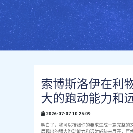
索博斯洛伊在利
大的跑动能力和
2026-07-07 10:25:09
明白了，我可以按照你的要求生成一篇完整的文
展现出的强大跑动能力和远射威胁来展开，严