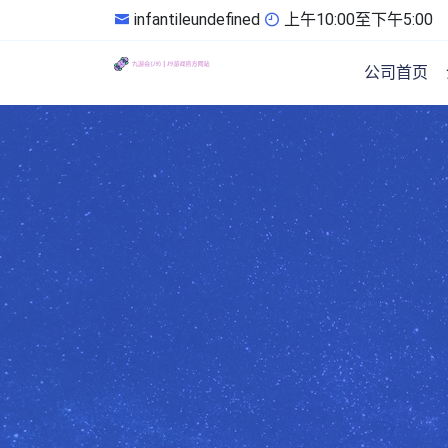
infantileundefined
上午10:00至下午5:00
公司首页