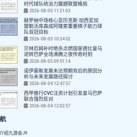
时代球队统治力震撼联盟格局
2026-08-05 11:21:03
赫罗纳中场核心亚历克斯·加西亚加
盟勒沃库森成阿隆索重要棋子助力球
队双冠目标
2026-08-05 10:34:52
贝林厄姆补时绝杀点燃国家德比皇马
逆转巴萨全场沸腾之夜传奇时刻
2026-08-05 09:51:14
诺伊豪斯发展未达预期背后的原因分
析与未来发展路径探讨
2026-08-04 12:47:57
西甲推行CVC注资计划引发皇马巴萨
联合强烈反对
2026-08-04 12:02:57
航
介绍九游会J9