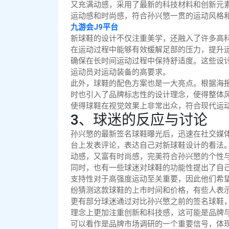
又充满动感，采用了最新的科技材料和创新元
运动感和时尚感，符合孙兴慜一贯的运动风格
九游会J9平台
新球鞋的设计不仅注重美学，还融入了许多高
在运动过程中能够有效缓解足部的压力，提升
确保在长时间运动过程中保持舒适度。这些设
运动员对运动装备的高要求。
此外，球鞋的配色方案也是一大亮点。根据海
时也引入了品牌标志性的设计理念，使得整体
使得球鞋在视觉效果上非常出众，符合现代运
3、球迷的反应与讨论
孙兴慜的最新签名球鞋曝光后，迅速在社交媒
台上发表评论，表达自己对新球鞋设计的看法
动感，又富有时尚感，完美符合孙兴慜的个性
同时，也有一些球迷对球鞋的功能性提出了自
支持性对于高强度运动至关重要，因此他们希
纷猜测这款球鞋的上市时间和价格，有些人表
更有部分球迷通过对比孙兴慜之前的签名球鞋
理念上更加注重创新和科技感，这可能是品牌
可以看作是品牌市场调研的一个重要信号，体