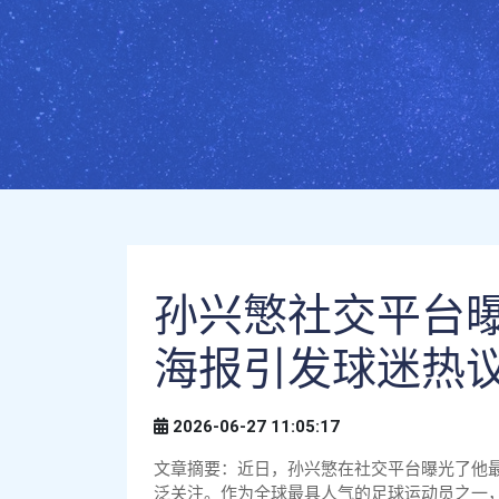
孙兴慜社交平台
海报引发球迷热
2026-06-27 11:05:17
文章摘要：近日，孙兴慜在社交平台曝光了他
泛关注。作为全球最具人气的足球运动员之一