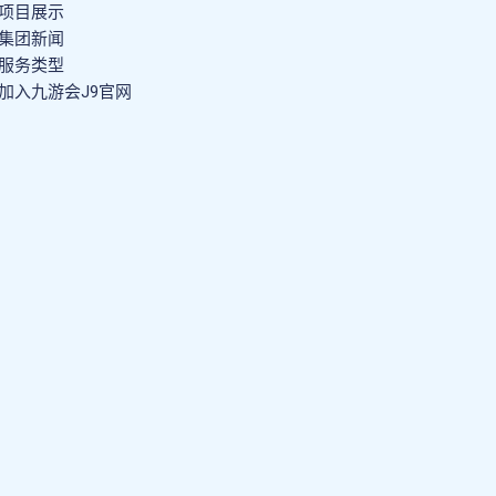
项目展示
集团新闻
服务类型
加入九游会J9官网