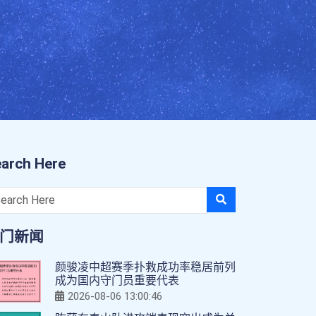
arch Here
门新闻
颜骏凌中超赛季扑救成功率稳居前列
成为国内守门员重要代表
2026-08-06 13:00:46