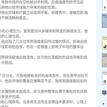
，导致中场存在空档被对手利用。在高强度的防守压迫
利用他以往传球能力带来的组织优势。
他在控球和拦截之间找到平衡，但首秀中，道格拉斯·路
得不够流畅和稳定。
小的心理压力。首秀面对众多媒体和球迷的高度关注，他
他的心理负担。
，他出现了几次过早传球或者回传过慢的情况，反映出他
不仅影响他自身，也在一定程度上影响了中场的整体运
试带球突破或远射进攻，这与他在英超时的自信风格形成
一大挑战。
广泛讨论。尽管他拥有良好的身体条件，但在意甲对抗节
中，他在中场的覆盖范围略显不足，连续高强度跑动后的
次关键抢断未能成功，这与意甲整体比赛节奏和对抗风格
导
练来逐步完成。
行和心理表现。当身体无法完全支撑战术要求时，心理上