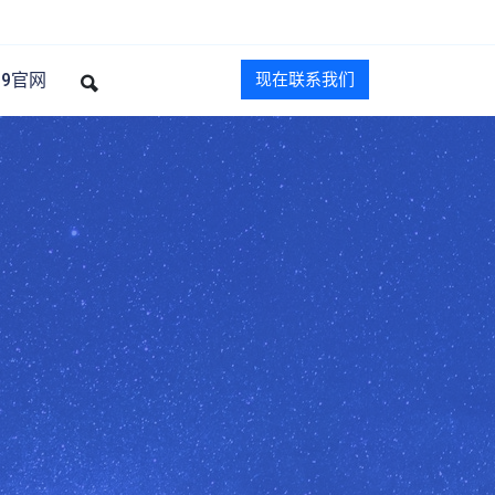
9官网
现在联系我们