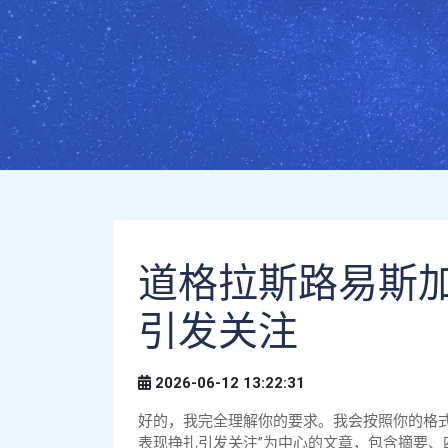
道格拉斯路易斯
引发关注
2026-06-12 13:22:31
好的，我完全理解你的要求。我会按照你的格式
表现挣扎引发关注”为中心的文章，包含摘要