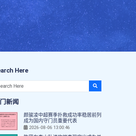
arch Here
门新闻
颜骏凌中超赛季扑救成功率稳居前列
成为国内守门员重要代表
2026-08-06 13:00:46