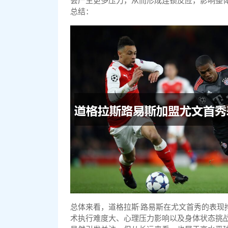
会产生更多压力，从而形成连锁反应，影响整
总结：
总体来看，道格拉斯·路易斯在尤文首秀的表现
术执行难度大、心理压力影响以及身体状态挑