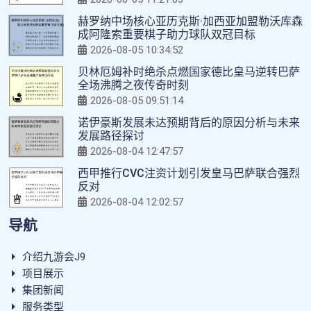
赫罗纳中场核心亚历克斯·加西亚加盟勒沃库森
成阿隆索重要棋子助力球队双冠目标
2026-08-05 10:34:52
贝林厄姆补时绝杀点燃国家德比皇马逆转巴萨
全场沸腾之夜传奇时刻
2026-08-05 09:51:14
诺伊豪斯发展未达预期背后的原因分析与未来
发展路径探讨
2026-08-04 12:47:57
西甲推行CVC注资计划引发皇马巴萨联合强烈
反对
2026-08-04 12:02:57
导航
介绍九游会J9
项目展示
集团新闻
服务类型