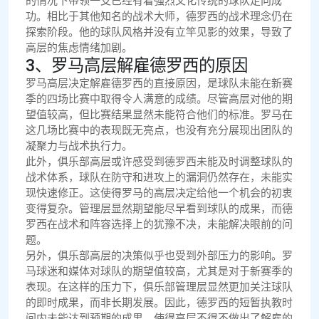
的情况下带领一支已经有着强烈文化传统的球队走向成
功。相比于其他知名的战术大师，德罗西的战术理念仍在
探索阶段。他的球队风格并没有立竿见影的效果，导致了
高层的焦虑情绪加剧。
3、罗马高层解雇德罗西的原因
罗马高层决定解雇德罗西的直接原因，是球队未能在新赛
季的四场比赛中取得令人满意的成绩。尽管高层对他的期
望值较高，但比赛结果显然未能符合他们的标准。罗马在
这几场比赛中的表现既无亮点，也没有充分展现出团队的
凝聚力与战术执行力。
此外，俱乐部高层或许感受到德罗西未能及时调整球队的
战术体系，球队在防守和进攻上的漏洞仍然存在，未能实
现快速修正。这使得罗马的高层决定给他一个机会的初衷
变得复杂。管理层显然期望能尽早看到球队的成果，而德
罗西在战术和阵容选择上的犹豫不决，未能解决眼前的问
题。
另外，俱乐部高层的决策似乎也受到外部压力的影响。罗
马球迷和媒体对球队的期望值较高，尤其是对于新赛季的
表现。在这样的压力下，俱乐部管理层显然更加关注球队
的即时成果，而非长期发展。因此，德罗西的短暂执教时
间内未能达到预期的成果，使得高层不得不做出了解雇的