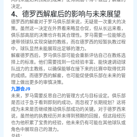
决定。
4、德罗西解雇后的影响与未来展望
德罗西的解雇对于罗马俱乐部来说，无疑是一次重大的决
策。虽然这一决定在外界看来略显仓促，但从长远来看，
俱乐部高层的决策也许有其合理性。罗马需要一位能够迅
速带领球队实现突破的教练，而在德罗西的短暂执教过程
中，球队显然未能展现出足够的潜力。
解雇德罗西后，罗马俱乐部可能会重新评估自己在教练选
择上的标准。他们需要找到一位经验丰富、能快速调动球
队战力的主教练，以确保能够在接下来的比赛中取得优异
的成绩。而德罗西的解雇，也可能促使俱乐部在未来的管
理上做出更多的审慎决策。
九游会J9
未来，罗马需要反思自己的管理方式与目标设定。俱乐部
是否过于急于看到即刻的成功，而忽视了长期规划？这将
成为未来是否继续推动俱乐部成功的关键。对于德罗西来
说，虽然他的执教经历并未得到预期的回报，但这段经历
也为他积累了宝贵的经验，他未来仍有可能在其他球队或
角色中展现自己的潜力。
总结：