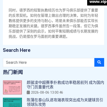
同时，德罗西的短暂执教经历也为罗马俱乐部提供了重要
的反思契机。如何在管理上做出合理的决策，如何为年轻
教练提供更多的支持与耐心，将是未来俱乐部能否实现长
期稳定发展的关键。德罗西事件虽然告一段落，但它为俱
乐部提供了深刻的启示，如何平衡短期成绩与长期发展的
挑战，仍是摆在罗马面前的重要课题。
Search Here
热门新闻
颜骏凌中超赛季扑救成功率稳居前列 成为国内
守门员重要代表
2026-08-06 13:00:46
陈蒲在泰山队进攻端表现突出成为关键球员引
领球队攻势