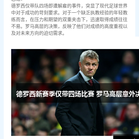
德罗西仅带队四场即遭解雇的事件，突显了现代足球世界
中对于成功的苛刻要求。对于一个缺乏执教经验的年轻教
练而言，在压力和期望的双重夹击下，迅速取得成绩往往
不易。罗马高层的决策，反映了他们对成绩的高度重视以
及对未来方向的迫切需求。