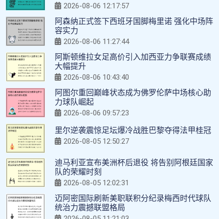
2026-08-06 12:17:57
阿森纳正式签下西班牙国脚梅里诺 强化中场阵
容实力
2026-08-06 11:27:44
阿斯顿维拉女足高价引入加西亚力争联赛成绩
大幅提升
2026-08-06 10:43:40
阿图尔重回巅峰状态成为佛罗伦萨中场核心助
力球队崛起
2026-08-06 09:57:23
里尔逆袭震惊足坛爆冷战胜巴黎夺得法甲桂冠
2026-08-05 12:50:27
迪马利亚宣布美洲杯后退役 将告别阿根廷国家
队的荣耀时刻
2026-08-05 12:02:31
迈阿密国际刷新美职联积分纪录梅西时代球队
统治力震撼联盟格局
2026-08-05 11:21:03