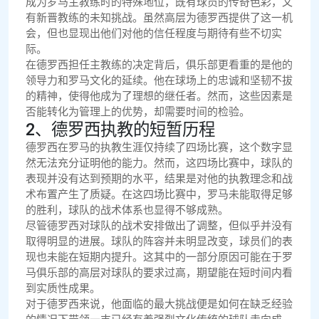
成为罗马主教练时的特殊地位，既有球员的传奇色彩，又
有新晋教练的未知挑战。虽然高层为德罗西提供了这一机
会，但也显现出他们对他的信任程度与期待有些不切实
际。
在德罗西担任主教练的决定背后，俱乐部更看重的是他的
领导力和罗马文化的延续。他在球场上的忠诚和坚韧不拔
的精神，使得他成为了理想的继任者。然而，这些因素是
否能转化为管理上的优势，却需要时间的检验。
2、德罗西执教的短暂历程
德罗西在罗马的执教生涯仅持续了四场比赛，这个数字显
然无法充分证明他的能力。然而，这四场比赛中，球队的
表现并没有达到预期的水平，结果是对他的执教理念和战
术布置产生了质疑。在这四场比赛中，罗马未能取得足够
的胜利，球队的战术体系也显得不够成熟。
尽管德罗西对球队的战术安排做出了调整，但似乎并没有
取得明显的进展。球队的阵容并未明显改变，球员们的表
现也未能在短期内提升。这其中的一部分原因可能在于罗
马俱乐部的高层对球队的要求过高，期望能在短时间内看
到实质性成果。
对于德罗西来说，他面临的最大挑战便是如何在缺乏经验