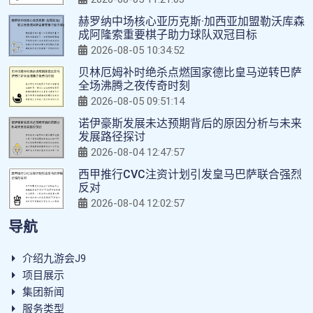
赫罗纳中场核心亚历克斯·加西亚加盟勒沃库森
成阿隆索重要棋子助力球队双冠目标
2026-08-05 10:34:52
贝林厄姆补时绝杀点燃国家德比皇马逆转巴萨
全场沸腾之夜传奇时刻
2026-08-05 09:51:14
诺伊豪斯发展未达预期背后的原因分析与未来
发展路径探讨
2026-08-04 12:47:57
西甲推行CVC注资计划引发皇马巴萨联合强烈
反对
2026-08-04 12:02:57
导航
介绍九游会J9
项目展示
集团新闻
服务类型