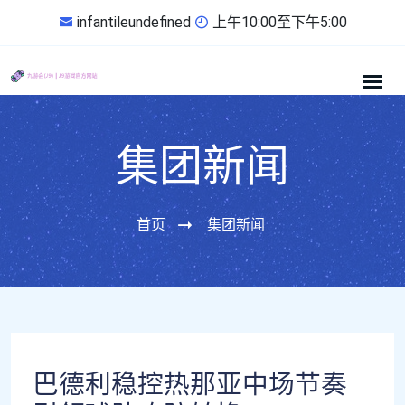
infantileundefined
上午10:00至下午5:00
集团新闻
首页
集团新闻
巴德利稳控热那亚中场节奏