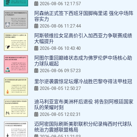
2026-08-06 12:17:57
阿森纳正式签下西班牙国脚梅里诺 强化中场阵
容实力
2026-08-06 11:27:44
阿斯顿维拉女足高价引入加西亚力争联赛成绩
大幅提升
2026-08-06 10:43:40
阿图尔重回巅峰状态成为佛罗伦萨中场核心助
力球队崛起
2026-08-06 09:57:23
里尔逆袭震惊足坛爆冷战胜巴黎夺得法甲桂冠
2026-08-05 12:50:27
迪马利亚宣布美洲杯后退役 将告别阿根廷国家
队的荣耀时刻
2026-08-05 12:02:31
迈阿密国际刷新美职联积分纪录梅西时代球队
统治力震撼联盟格局
2026-08-05 11:21:03