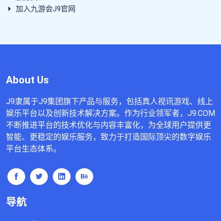
加入九游会J9官网
About Us
J9隶属于J9集团旗下产品与服务，包括真人视讯游戏、线上
娱乐平台以及创新技术解决方案。作为行业领军者，J9.COM
不断推进平台的技术优化与内容丰富化，为全球用户提供更
智能、更稳定的娱乐服务，致力于打造国际顶尖的数字娱乐
平台生态体系。
导航