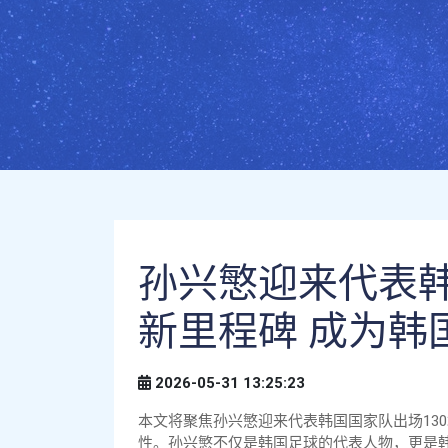
孙兴慜迎来代表韩
新里程碑 成为韩
2026-05-31 13:25:23
本文将聚焦孙兴慜迎来代表韩国国家队出场13
性。孙兴慜不仅是韩国足球的代表人物，更是