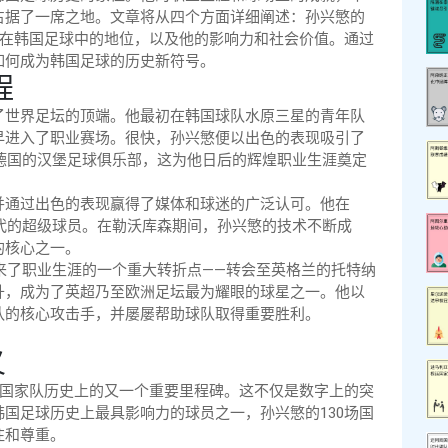
占据了一席之地。文章将从四个方面详细阐述：孙兴慜的
慜在韩国足球中的地位，以及他的影响力和社会价值。通过
如何成为韩国足球的历史新符号。
程
了世界足坛的顶端。他最初在韩国球队水原三星的青年队
早进入了职业赛场。很快，孙兴慜便以出色的表现吸引了
了德国的汉堡足球俱乐部，这为他日后的辉煌职业生涯奠定
并通过出色的表现赢得了媒体和球迷的广泛认可。他在
一代的超级球员。在勒沃库森期间，孙兴慜的技术不断成
的核心之一。
迎来了职业生涯的一个重大转折点——转会至英格兰的托特纳
升，成为了英超乃至欧洲足坛最为耀眼的球星之一。他以
队的核心攻击手，并屡屡帮助球队取得重要胜利。
义
在国家队历史上的又一个重要里程碑。这不仅是数字上的突
国足球历史上最具影响力的球员之一，孙兴慜的130场国
注和尊重。