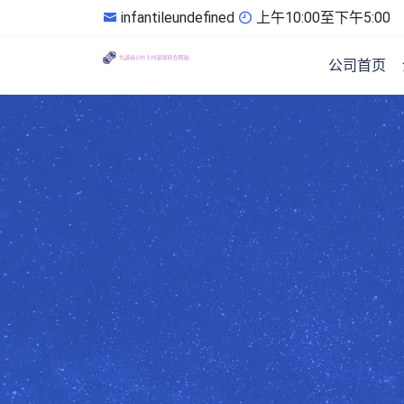
infantileundefined
上午10:00至下午5:00
公司首页