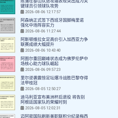
陈蒲在泰山队进攻端表现突出成为关
键球员引领球队攻势
2026-08-06 12:17:57
阿森纳正式签下西班牙国脚梅里诺
强化中场阵容实力
2026-08-06 11:27:44
阿斯顿维拉女足高价引入加西亚力争
联赛成绩大幅提升
2026-08-06 10:43:40
阿图尔重回巅峰状态成为佛罗伦萨中
场核心助力球队崛起
2026-08-06 09:57:23
里尔逆袭震惊足坛爆冷战胜巴黎夺得
法甲桂冠
2026-08-05 12:50:27
迪马利亚宣布美洲杯后退役 将告别
阿根廷国家队的荣耀时刻
2026-08-05 12:02:31
迈阿密国际刷新美职联积分纪录梅西