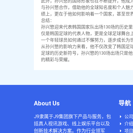
此外，孙兴慜的国际形象也在不断提升，他成
与孙兴慜合作，借助他的全球知名度和个人魅
绩上，更在于他如何影响着一个国家，甚至世
总结：
孙兴慜迎来代表韩国国家队出场130场的历史
仅是韩国足球的代表人物，更是全球足球舞台
一个年轻球员如何通过不懈努力，逐步成长为
从孙兴慜的影响力来看，他不仅改变了韩国足
足球的历史新符号，孙兴慜的130场出场只是
的精彩与荣耀。
About Us
导航
J9隶属于J9集团旗下产品与服务，包
公
括真人视讯游戏、线上娱乐平台以及
介绍
创新技术解决方案。作为行业领军
项