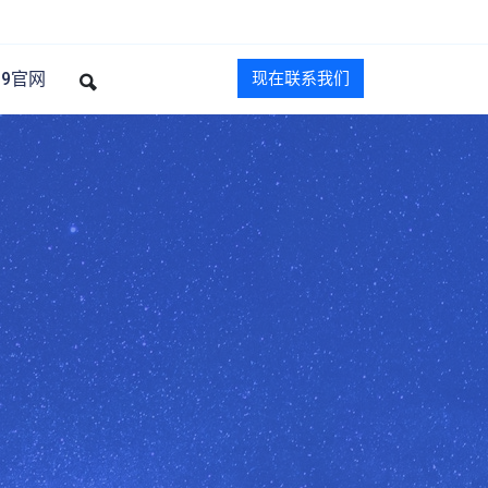
9官网
现在联系我们