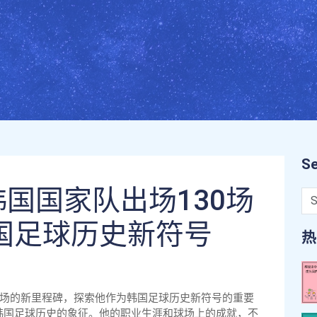
Se
国国家队出场130场
国足球历史新符号
热
0场的新里程碑，探索他作为韩国足球历史新符号的重要
韩国足球历史的象征。他的职业生涯和球场上的成就，不