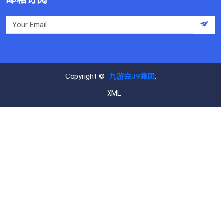
Copyright ©
九游会J9集团
.
XML