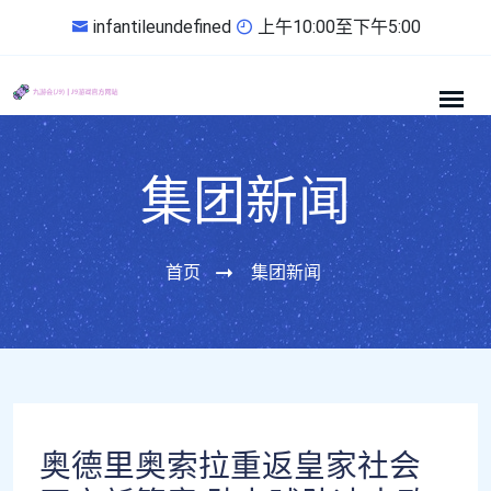
infantileundefined
上午10:00至下午5:00
集团新闻
首页
集团新闻
奥德里奥索拉重返皇家社会