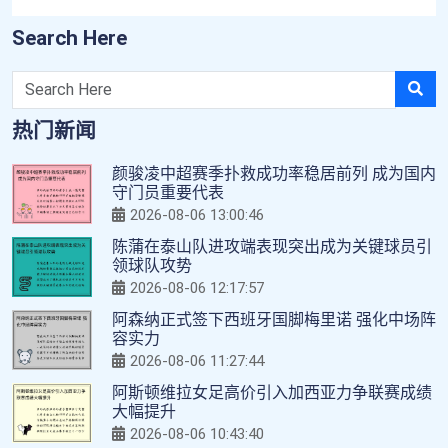
Search Here
热门新闻
颜骏凌中超赛季扑救成功率稳居前列 成为国内
守门员重要代表
2026-08-06 13:00:46
陈蒲在泰山队进攻端表现突出成为关键球员引
领球队攻势
2026-08-06 12:17:57
阿森纳正式签下西班牙国脚梅里诺 强化中场阵
容实力
2026-08-06 11:27:44
阿斯顿维拉女足高价引入加西亚力争联赛成绩
大幅提升
2026-08-06 10:43:40