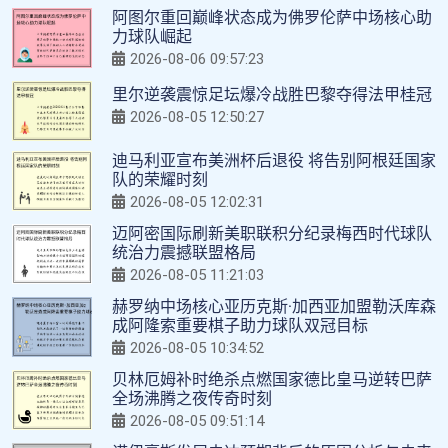
阿图尔重回巅峰状态成为佛罗伦萨中场核心助
力球队崛起
2026-08-06 09:57:23
里尔逆袭震惊足坛爆冷战胜巴黎夺得法甲桂冠
2026-08-05 12:50:27
迪马利亚宣布美洲杯后退役 将告别阿根廷国家
队的荣耀时刻
2026-08-05 12:02:31
迈阿密国际刷新美职联积分纪录梅西时代球队
统治力震撼联盟格局
2026-08-05 11:21:03
赫罗纳中场核心亚历克斯·加西亚加盟勒沃库森
成阿隆索重要棋子助力球队双冠目标
2026-08-05 10:34:52
贝林厄姆补时绝杀点燃国家德比皇马逆转巴萨
全场沸腾之夜传奇时刻
2026-08-05 09:51:14