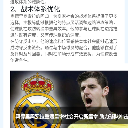
进攻体系的威胁性。
2、战术体系优化
奥德里奥索拉的回归，为皇家社会的战术体系提供了更多
选择。主教练能够根据他的特点灵活调整边路进攻策略，
使球队在攻防转换中更具效率。他的参与让球队在边路推
进时既有速度，又有传球组织的深度。
在防守反击中，他的速度和位置感使皇家社会能够迅速形
成防守反击链条。通过与中场球员的配合，他能够在对手
反扑时及时回撤，同时在前场形成有效支援，为快速反击
创造条件。