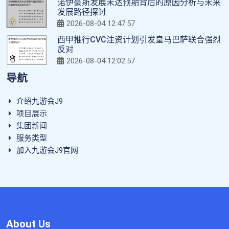
诺伊豪斯发展未达预期背后的原因分析与未来
发展路径探讨
2026-08-04 12:47:57
西甲推行CVC注资计划引发皇马巴萨联合强烈
反对
2026-08-04 12:02:57
导航
介绍九游会J9
项目展示
集团新闻
服务类型
加入九游会J9官网
About Us