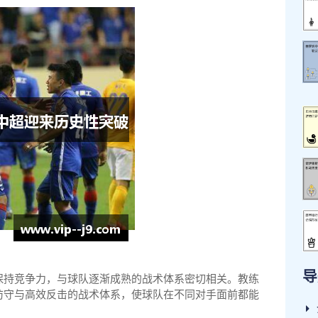
导
保持竞争力，与球队逐渐成熟的战术体系密切相关。教练
防守与高效反击的战术体系，使球队在不同对手面前都能