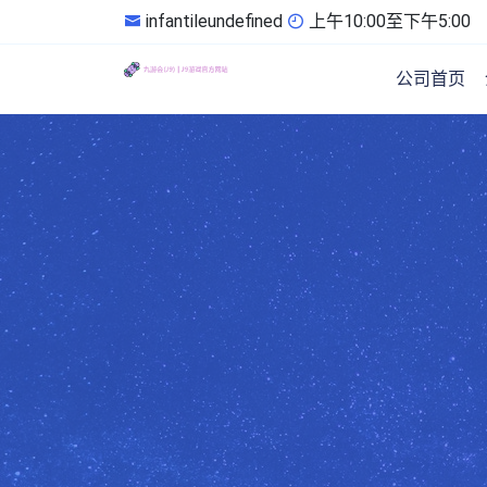
infantileundefined
上午10:00至下午5:00
公司首页