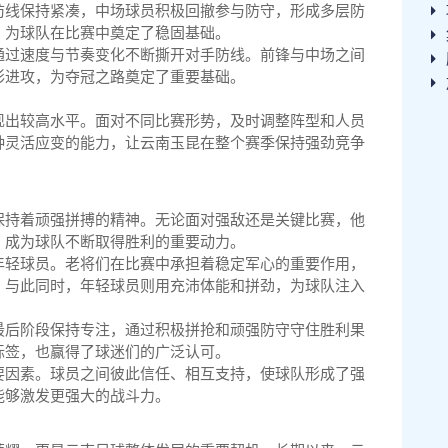
防线保持紧凑，中场球员积极回撤参与防守，形成多层防
，为球队在比赛中奠定了稳固基础。
通过速度与节奏变化不断撕开对手防线。前锋与中场之间
彩进攻，为夺冠之路奠定了重要基础。
现出较高水平。面对不同比赛形势，及时调整阵型和人员
种灵活应变的能力，让云南玉昆在整个赛季保持强劲竞争
保持着顽强拼搏的精神。无论面对强敌还是关键比赛，他
，成为球队不断取得胜利的重要动力。
年轻球员。老将们在比赛中承担着稳定军心的重要作用，
。与此同时，年轻球员则用充沛体能和拼劲，为球队注入
最后阶段保持专注，通过积极拼抢和顽强防守守住胜利果
标签，也赢得了球迷们的广泛认可。
要因素。球员之间彼此信任、相互支持，使球队形成了强
能够激发更强大的战斗力。