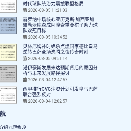
时代球队统治力震撼联盟格局
2026-08-05 11:21:03
赫罗纳中场核心亚历克斯·加西亚加
盟勒沃库森成阿隆索重要棋子助力球
队双冠目标
2026-08-05 10:34:52
贝林厄姆补时绝杀点燃国家德比皇马
逆转巴萨全场沸腾之夜传奇时刻
2026-08-05 09:51:14
诺伊豪斯发展未达预期背后的原因分
析与未来发展路径探讨
2026-08-04 12:47:57
西甲推行CVC注资计划引发皇马巴萨
联合强烈反对
2026-08-04 12:02:57
航
介绍九游会J9