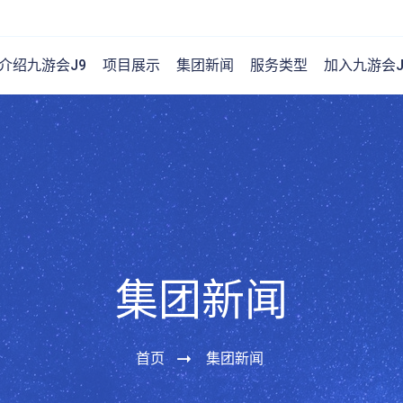
介绍九游会J9
项目展示
集团新闻
服务类型
加入九游会J
集团新闻
首页
集团新闻