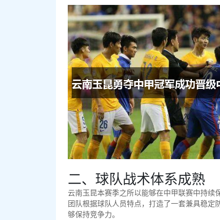
二、球队战术体系成熟
云南玉昆本赛季之所以能够在中甲联赛中持续
团队根据球队人员特点，打造了一套兼具稳定
够保持竞争力。