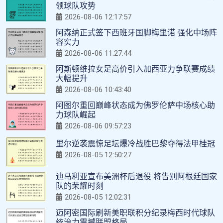
领球队攻势
2026-08-06 12:17:57
阿森纳正式签下西班牙国脚梅里诺 强化中场阵
容实力
2026-08-06 11:27:44
阿斯顿维拉女足高价引入加西亚力争联赛成绩
大幅提升
2026-08-06 10:43:40
阿图尔重回巅峰状态成为佛罗伦萨中场核心助
力球队崛起
2026-08-06 09:57:23
里尔逆袭震惊足坛爆冷战胜巴黎夺得法甲桂冠
2026-08-05 12:50:27
迪马利亚宣布美洲杯后退役 将告别阿根廷国家
队的荣耀时刻
2026-08-05 12:02:31
迈阿密国际刷新美职联积分纪录梅西时代球队
统治力震撼联盟格局