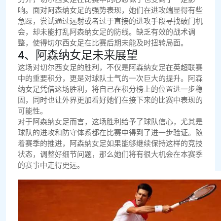
响。面对阿森纳女足的强势表现，她们在进攻端显得有些
急躁，尝试通过远射或者过于直接的进攻手段寻找破门机
会，却未能打乱阿森纳女足的防线。缺乏有效的战术调
整，使得切尔西女足在比赛后期未能及时扭转局面。
4、阿森纳女足未来展望
这场对切尔西女足的胜利，不仅是阿森纳女足在英超联赛
中的重要积分，更是对球队士气的一次巨大的提升。阿森
纳女足凭借这场胜利，将自己在积分榜上的位置进一步稳
固，同时也让外界更加看好她们在接下来的比赛中表现的
可能性。
对于阿森纳女足而言，这场胜利给予了球队信心，尤其是
球队的进攻和防守体系都在比赛中得到了进一步验证。随
着赛季的推进，阿森纳女足如果能够继续保持这样的竞技
状态，调整好细节问题，那么她们将有很大机会在本赛季
的赛事中走得更远。