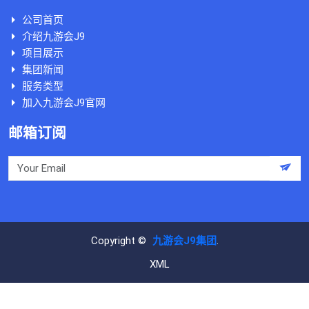
公司首页
介绍九游会J9
项目展示
集团新闻
服务类型
加入九游会J9官网
邮箱订阅
Copyright ©
九游会J9集团
.
XML