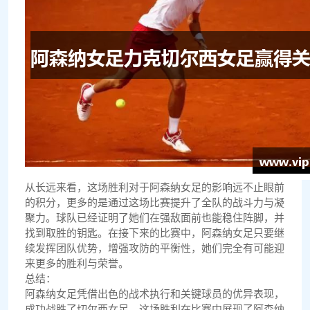
从长远来看，这场胜利对于阿森纳女足的影响远不止眼前
的积分，更多的是通过这场比赛提升了全队的战斗力与凝
聚力。球队已经证明了她们在强敌面前也能稳住阵脚，并
找到取胜的钥匙。在接下来的比赛中，阿森纳女足只要继
续发挥团队优势，增强攻防的平衡性，她们完全有可能迎
来更多的胜利与荣誉。
总结：
阿森纳女足凭借出色的战术执行和关键球员的优异表现，
成功战胜了切尔西女足，这场胜利在比赛中展现了阿森纳