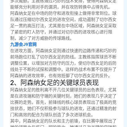
多次威胁。主教练通过巧妙的战术安排，使得阿森纳女足
能够充分利用对手的漏洞，并在攻防转换中占得先机。
阿森纳女足在中场的防守和进攻衔接上做得非常到位。球
队通过压缩切尔西女足的进攻空间，成功遏制了切尔西女
足一贯的高压打法，尤其是在中场区域，阿森纳女足采取
了紧密的盯人防守，并通过对切尔西的进攻核心进行限
制，减少了对方威胁的传球路线。
九游会J9官网
在进攻方面，阿森纳女足则通过快速的边路传递和巧妙的
前场跑位打乱了切尔西女足的防线。主教练指挥球员不断
调整位置，以增加对方防守的压力，使切尔西女足的后防
线处于不断的试探和调整中。这样的战术布置不仅提升了
阿森纳的进攻效率，也有效抵御了切尔西女足的反扑。
2、阿森纳女足的关键球员表现
阿森纳女足的胜利离不开几位关键球员的出色表现，尤其
是在进攻端和防守端的关键时刻，她们的表现几乎决定了
比赛的走势。首先，前锋线的核心球员表现出了极高的竞
技状态，她们不仅积极参与球队的进攻，还通过精准的射
门和高效的配合为球队创造了多次进球机会。
其中，阿森纳女足的队长和主力前锋，在比赛中展现出了