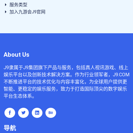
服务类型
加入九游会J9官网
About Us
J9隶属于J9集团旗下产品与服务，包括真人视讯游戏、线上
娱乐平台以及创新技术解决方案。作为行业领军者，J9.COM
不断推进平台的技术优化与内容丰富化，为全球用户提供更
智能、更稳定的娱乐服务，致力于打造国际顶尖的数字娱乐
平台生态体系。
导航