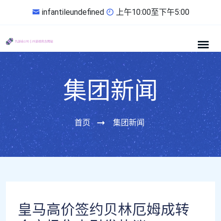
infantileundefined
上午10:00至下午5:00
集团新闻
首页
集团新闻
皇马高价签约贝林厄姆成转