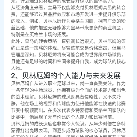
来，计划通过贝林厄姆的成长提升球队的整体实力。
从经济角度来看，皇马不仅能够支付贝林厄姆高昂的转会
费，还能够通过其品牌效应和市场开发进一步提升俱乐部
的收入。例如，贝林厄姆作为英格兰国脚，拥有广泛的粉
丝基础，他的加盟无疑能够为皇马带来更多的商业机会，
特别是在英格兰市场的拓展。
此外，皇马的转会策略一直强调长远眼光，贝林厄姆的签
约正是这一策略的体现。尽管这笔交易价格高昂，但皇马
管理层深知，贝林厄姆将来可能会成为世界级中场球员，
且他还有足够的时间和空间来提升自我，成为球队的核心
人物。
2、贝林厄姆的个人能力与未来发展
贝林厄姆自从进入职业足球以来，就一直备受关注。作为
一名年轻的中场球员，他拥有极为全面的技术能力和出色
的战术理解。贝林厄姆的球风既具备侵略性，又不失冷
静，他在场上的视野和传球能力使得他能够在快速的比赛
节奏中脱颖而出。在多次代表多特蒙德和英格兰国家队的
比赛中，他展现了无与伦比的个人能力和比赛智商。
贝林厄姆的成长速度也非常令人惊讶。从年少时便在多特
蒙德打出亮眼表现，到逐步成为球队的核心球员，贝林厄