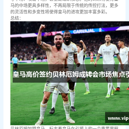
马的中场更具多样性，不再局限于传统的传控打法，更多
的灵活性和多变性将使得皇马的进攻更加丰富多彩。
总结：
贝林厄姆加盟皇马，标志着皇马在引援上的一个重要里程