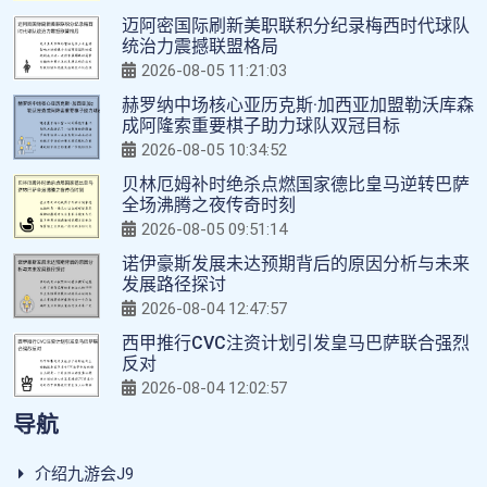
迈阿密国际刷新美职联积分纪录梅西时代球队
统治力震撼联盟格局
2026-08-05 11:21:03
赫罗纳中场核心亚历克斯·加西亚加盟勒沃库森
成阿隆索重要棋子助力球队双冠目标
2026-08-05 10:34:52
贝林厄姆补时绝杀点燃国家德比皇马逆转巴萨
全场沸腾之夜传奇时刻
2026-08-05 09:51:14
诺伊豪斯发展未达预期背后的原因分析与未来
发展路径探讨
2026-08-04 12:47:57
西甲推行CVC注资计划引发皇马巴萨联合强烈
反对
2026-08-04 12:02:57
导航
介绍九游会J9