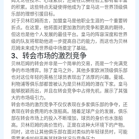
姆无论在技术、心理素质，还是在比赛经验上都有着丰富
的积累。这些特点无疑使得他成为了皇马这一世界顶级俱
乐部的理想引援目标。
对于贝林厄姆而言，加盟皇马是他职业生涯的一个重要转
折点。在这里，他将面对更加激烈的竞争和更高的期待，
但这也是他个人发展的最佳平台。皇马的阵容深度和世界
级的队友将帮助他进一步提高自己的能力，而这也为贝林
厄姆未来成为世界级中场奠定了基础。
3、转会市场的激烈竞争
贝林厄姆的转会并非是一个简单的交易，而是一个充满竞
争的市场博弈。除了皇马之外，其他多家欧洲顶级俱乐部
也对这位年轻的英格兰球员表现出了浓厚的兴趣。曼城、
利物浦等俱乐部都曾被认为是贝林厄姆的潜在下家。皇马
能够脱颖而出，并且在转会竞争中占得先机，展示了其强
大的市场吸引力。
转会市场的激烈竞争不仅仅表现在多家俱乐部的争夺，还
表现在转会费用的水涨船高。随着足球产业的发展，俱乐
部在转会市场上的投入不断增加，球员的身价也水涨船
高。贝林厄姆的高价签约，正是在这种大环境下的产物。
同时，这也让其他俱乐部在面对类似的年轻球员时，可能
需要考虑如何平衡其财政状况与竞争压力。