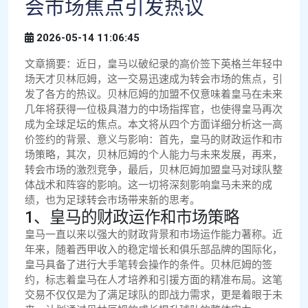
会市场焦点引发热议
2026-05-14 11:06:45
文章摘要：近日，皇马以破纪录的高价签下英格兰年轻中
场天才贝林厄姆，这一交易迅速成为转会市场的焦点，引
发了各方的热议。贝林厄姆的加盟不仅意味着皇马在未来
几年将获得一位极具潜力的中场指挥官，也使得皇马再次
成为全球足坛的焦点。本文将从四个方面详细分析这一高
价签约的背景、意义与影响：首先，皇马的财政运作和市
场策略，其次，贝林厄姆的个人能力与未来发展，再来，
转会市场的激烈竞争，最后，贝林厄姆加盟皇马对球队整
体战术和阵容的影响。这一切将深刻影响皇马未来的成
绩，也为足球转会市场带来新的思考。
1、皇马的财政运作和市场策略
皇马一直以来以强大的财政背景和市场运作能力著称。近
年来，随着西甲收入的稳定增长和俱乐部品牌的国际化，
皇马具备了进行大手笔转会操作的条件。贝林厄姆的签
约，标志着皇马在人才培养和引援方面的精准布局。这笔
交易不仅仅是为了满足球队的即战力需求，更是着眼于未