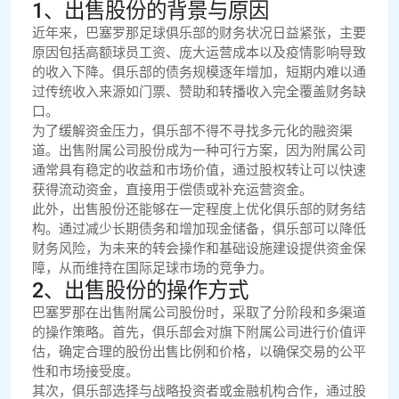
1、出售股份的背景与原因
近年来，巴塞罗那足球俱乐部的财务状况日益紧张，主要
原因包括高额球员工资、庞大运营成本以及疫情影响导致
的收入下降。俱乐部的债务规模逐年增加，短期内难以通
过传统收入来源如门票、赞助和转播收入完全覆盖财务缺
口。
为了缓解资金压力，俱乐部不得不寻找多元化的融资渠
道。出售附属公司股份成为一种可行方案，因为附属公司
通常具有稳定的收益和市场价值，通过股权转让可以快速
获得流动资金，直接用于偿债或补充运营资金。
此外，出售股份还能够在一定程度上优化俱乐部的财务结
构。通过减少长期债务和增加现金储备，俱乐部可以降低
财务风险，为未来的转会操作和基础设施建设提供资金保
障，从而维持在国际足球市场的竞争力。
2、出售股份的操作方式
巴塞罗那在出售附属公司股份时，采取了分阶段和多渠道
的操作策略。首先，俱乐部会对旗下附属公司进行价值评
估，确定合理的股份出售比例和价格，以确保交易的公平
性和市场接受度。
其次，俱乐部选择与战略投资者或金融机构合作，通过股