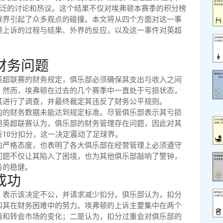
广泛的讨论和热议。这个结果不仅对埃弗顿本赛季的积分榜
球界引起了众多观点的碰撞。本文将从四个方面对这一事
顿上诉的过程与结果、外界的反应，以及这一事件对英超
财务问题
英超联赛的财务规定，俱乐部必须确保其支出与收入之间
。然而，埃弗顿在过去的几个赛季中一直处于亏损状态，
其进行了调查，并最终裁定其违反了财务公平规则。
内的财务数据未能达到规定标准。尽管俱乐部表示其亏损
但英超联赛认为，俱乐部的财务管理存在问题，因此对其
10分扣分，这一决定震动了足球界。
的严格态度，也表明了各大俱乐部在经营管理上必须遵守
问题不仅让其陷入了困境，也为其他俱乐部敲响了警钟，
务的稳健。
成功
，表示该决定不公，并请求减少扣分。俱乐部认为，扣分
和其在财务困难中的努力。埃弗顿的上诉主要集中在两个
情和转会市场的变化；二是认为，扣分过重会对俱乐部的