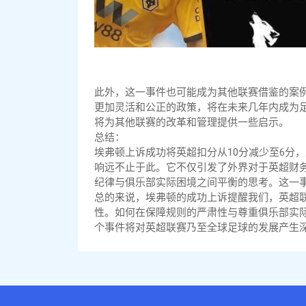
此外，这一事件也可能成为其他联赛借鉴的案
更加灵活和公正的政策，将在未来几年内成为
将为其他联赛的改革和管理提供一些启示。
总结：
埃弗顿上诉成功将英超扣分从10分减少至6分
响远不止于此。它不仅引发了外界对于英超财
纪律与俱乐部实际困境之间平衡的思考。这一
总的来说，埃弗顿的成功上诉提醒我们，英超
性。如何在保障规则的严肃性与尊重俱乐部实
个事件将对英超联赛乃至全球足球的发展产生