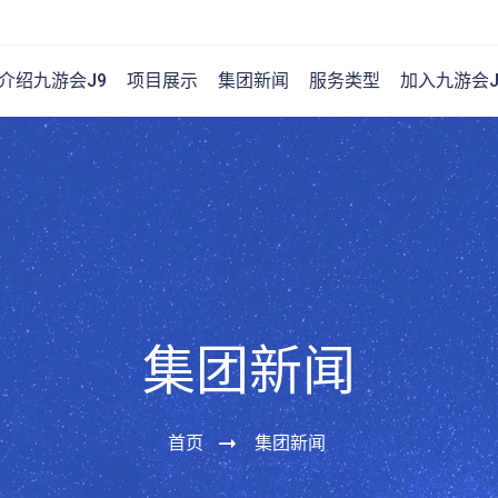
介绍九游会J9
项目展示
集团新闻
服务类型
加入九游会J
集团新闻
首页
集团新闻