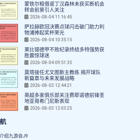
蒙铁尔租借诺丁汉森林未获买断机会
转会前景引人关注
2026-08-04 11:16:45
萨拉赫欧冠决赛点球闪击破门助力利
物浦捧起奖杯荣光
2026-08-04 10:35:15
莱比锡德甲不败纪录终结多特强势获
胜震惊球迷
2026-08-04 09:51:35
莫塔接任尤文图斯主教练 揭开球队
新篇章与未来发展战略
2026-08-03 12:44:21
英超多家俱乐部关注费耶诺德前锋圣
地亚哥希门尼斯表现
2026-08-03 12:03:25
航
介绍九游会J9