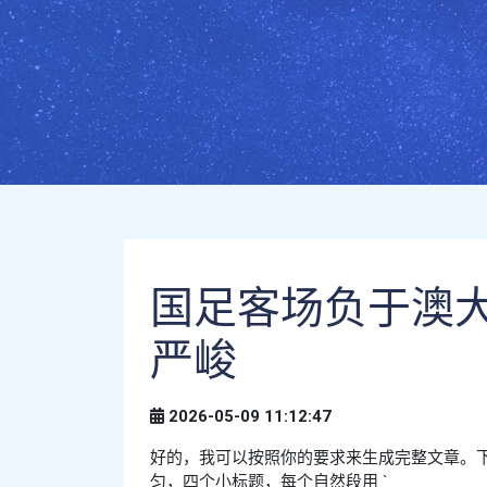
国足客场负于澳
严峻
2026-05-09 11:12:47
好的，我可以按照你的要求来生成完整文章。下
匀，四个小标题，每个自然段用 `