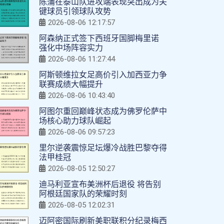
陈蒲在泰山队进攻端表现突出成为关
键球员引领球队攻势
2026-08-06 12:17:57
阿森纳正式签下西班牙国脚梅里诺
强化中场阵容实力
2026-08-06 11:27:44
阿斯顿维拉女足高价引入加西亚力争
联赛成绩大幅提升
2026-08-06 10:43:40
阿图尔重回巅峰状态成为佛罗伦萨中
场核心助力球队崛起
2026-08-06 09:57:23
里尔逆袭震惊足坛爆冷战胜巴黎夺得
法甲桂冠
2026-08-05 12:50:27
迪马利亚宣布美洲杯后退役 将告别
阿根廷国家队的荣耀时刻
2026-08-05 12:02:31
迈阿密国际刷新美职联积分纪录梅西