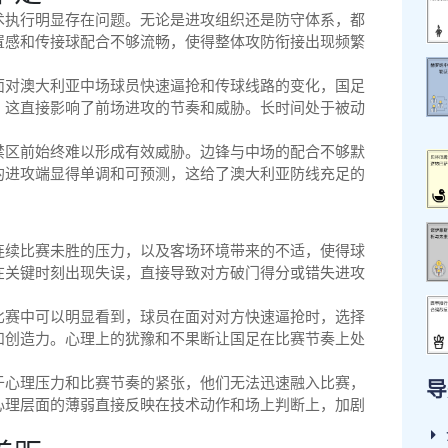
术执行明显存在问题。无论是进攻组织还是防守体系，都
置感和传接球配合不够流畅，使得整体攻防衔接出现频繁
面对澳大利亚中场球员快速逼抢和传球线路的变化，国足
，这直接影响了前场进攻的节奏和威胁。长时间处于被动
禁区前始终难以形成有效威胁。边锋与中场的配合不够默
的进攻端显得单调和可预测，这给了澳大利亚防线充足的
连续比赛未胜的压力，以及客场环境带来的不适，使得球
在关键时刻出现失误，直接导致对方破门得分或错失进攻
比赛中可以明显看到，球员在面对对方快速逼抢时，选择
和创造力。心理上的犹豫和不果断让国足在比赛节奏上处
于心理压力和比赛节奏的紧张，他们无法迅速融入比赛，
导
心理层面的薄弱直接反映在技术动作和场上判断上，加剧