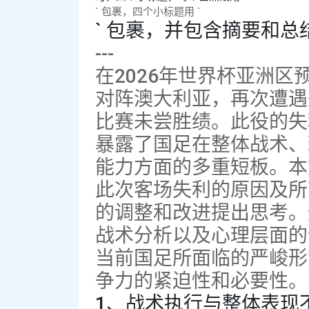
` 包裹，四个小标题用 `
` 包裹，并包含摘要和总
---
在2026年世界杯亚洲
对阵澳大利亚，再次遭遇
比赛未尝胜绩。此役的失
暴露了国足在整体战术、
能力方面的多重短板。本
此次客场失利的原因及所
的调整和改进提出思考。
战术分析以及心理层面的
当前国足所面临的严峻形
争力的紧迫性和必要性。
1、战术执行与整体表现