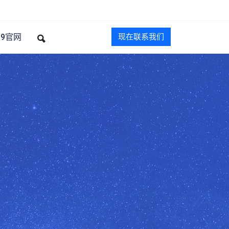
9官网
现在联系我们