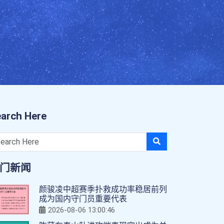
arch Here
门新闻
颜骏凌中超赛季扑救成功率稳居前列
成为国内守门员重要代表
2026-08-06 13:00:46