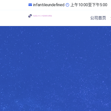
infantileundefined
上午10:00至下午5:00
公司首页