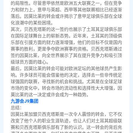
的局限性。尽管意甲依然是欧洲五大联赛之一，但在竞争
力和财力上，意甲与英超、西甲等其他联赛相比已经逐渐
落后。因莫比莱的转会或许揭示了意甲足球俱乐部在全球
化浪潮中的某些困境。
其次，贝西克塔斯的这一签约也展示了土耳其足球俱乐部
在国际足球舞台上的崭新态势。近年来，土耳其的顶级俱
乐部在引援方面的财力逐渐增强，他们的目标不仅是国内
赛事的胜利，更是争夺欧洲赛事的资格。贝西克塔斯通过
签约因莫比莱，向全世界展示了其在提升竞争力和吸引顶
级球员方面的雄心。
最后，因莫比莱的转会可能对欧洲足坛的其他球员产生影
响。许多球员可能会借鉴他的决定，选择去一些非传统足
球强国的联赛，寻找新的机会和挑战。尤其是在全球足球
市场的变化中，转会市场的流动性和选择性大大增强，因
莫比莱的这一决定或许会成为一种趋势。
九游会J9集团
总结：
因莫比莱加盟贝西克塔斯是一次令人震惊的转会，它不仅
改变了他个人的职业生涯轨迹，也让人们对土耳其超级联
赛和贝西克塔斯俱乐部有了新的认识。这一转会的背后充