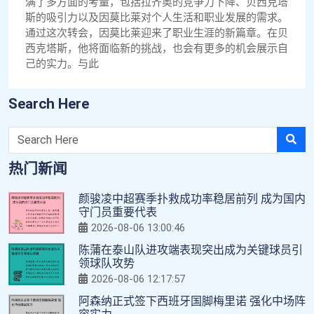
满了多方面的考量，包括拉齐奥的竞争力下降、贝西克塔
斯的吸引力以及因莫比莱对个人生活和职业发展的需求。
通过这次转会，因莫比莱迎来了职业生涯的新篇章。在贝
西克塔斯，他将面临新的挑战，也会有更多的机会展示自
己的实力。与此
Search Here
热门新闻
颜骏凌中超赛季扑救成功率稳居前列 成为国内
守门员重要代表
2026-08-06 13:00:46
陈蒲在泰山队进攻端表现突出成为关键球员引
领球队攻势
2026-08-06 12:17:57
阿森纳正式签下西班牙国脚梅里诺 强化中场阵