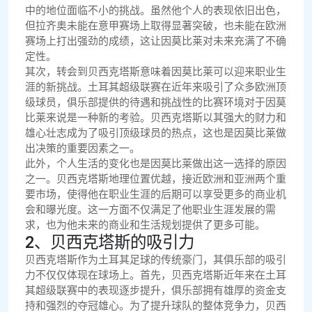
中的地位面临不小的挑战。虽然他个人的表现依旧出色，
但拉齐奥未能在意甲赛场上取得显著突破，也未能在欧洲
赛场上打出强劲的成绩，这让因莫比莱对未来充满了不确
定性。
其次，转会到贝西克塔斯意味着因莫比莱可以迎来职业生
涯的新挑战。土耳其超级联赛在近年来吸引了众多欧洲顶
级球员，俱乐部提供的待遇和挑战性的比赛环境对于因莫
比莱来说是一种新的考验。贝西克塔斯以其强大的财力和
雄心壮志成为了吸引顶级球员的热点，这也是因莫比莱做
出决策的重要因素之一。
此外，个人生活的变化也是因莫比莱做出这一选择的原因
之一。贝西克塔斯地理位置优越，接近欧洲和亚洲两个重
要市场，使得他在职业生涯的后期可以享受更多的商业机
会和曝光度。这一方面不仅满足了他职业生涯发展的需
求，也为他未来的商业和生活规划提供了更多可能。
2、贝西克塔斯的吸引力
贝西克塔斯作为土耳其足球的传统豪门，其俱乐部的吸引
力不仅仅体现在球场上。首先，贝西克塔斯近年来在土耳
其超级联赛中的表现逐步提升，俱乐部拥有雄厚的资金支
持和强烈的夺冠雄心。为了提升球队的整体竞争力，贝西