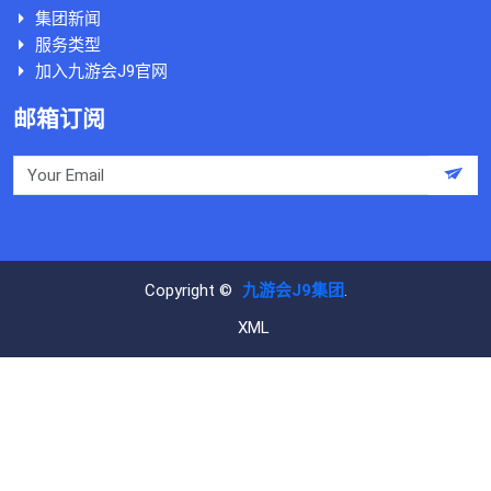
集团新闻
服务类型
加入九游会J9官网
邮箱订阅
Copyright ©
九游会J9集团
.
XML