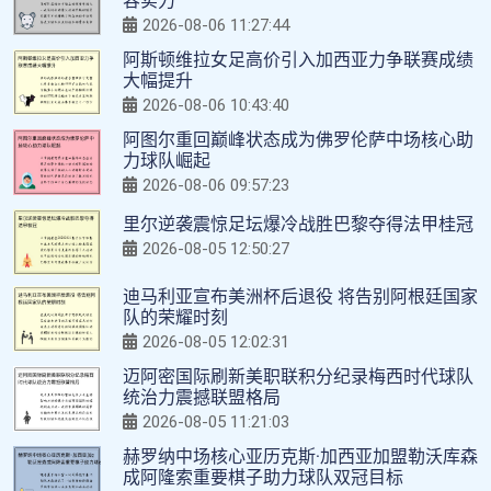
容实力
2026-08-06 11:27:44
阿斯顿维拉女足高价引入加西亚力争联赛成绩
大幅提升
2026-08-06 10:43:40
阿图尔重回巅峰状态成为佛罗伦萨中场核心助
力球队崛起
2026-08-06 09:57:23
里尔逆袭震惊足坛爆冷战胜巴黎夺得法甲桂冠
2026-08-05 12:50:27
迪马利亚宣布美洲杯后退役 将告别阿根廷国家
队的荣耀时刻
2026-08-05 12:02:31
迈阿密国际刷新美职联积分纪录梅西时代球队
统治力震撼联盟格局
2026-08-05 11:21:03
赫罗纳中场核心亚历克斯·加西亚加盟勒沃库森
成阿隆索重要棋子助力球队双冠目标