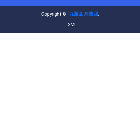
Copyright ©
九游会J9集团
.
XML