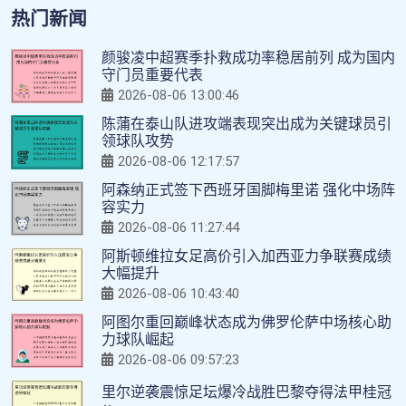
热门新闻
颜骏凌中超赛季扑救成功率稳居前列 成为国内
守门员重要代表
2026-08-06 13:00:46
陈蒲在泰山队进攻端表现突出成为关键球员引
领球队攻势
2026-08-06 12:17:57
阿森纳正式签下西班牙国脚梅里诺 强化中场阵
容实力
2026-08-06 11:27:44
阿斯顿维拉女足高价引入加西亚力争联赛成绩
大幅提升
2026-08-06 10:43:40
阿图尔重回巅峰状态成为佛罗伦萨中场核心助
力球队崛起
2026-08-06 09:57:23
里尔逆袭震惊足坛爆冷战胜巴黎夺得法甲桂冠