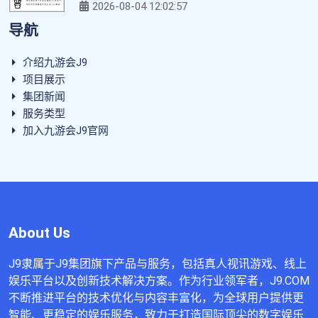
2026-08-04 12:02:57
导航
介绍九游会J9
项目展示
集团新闻
服务类型
加入九游会J9官网
About Us
J9隶属于J9集团旗下产品与服务，包括真人视讯游戏、线上
娱乐平台以及创新技术解决方案。作为行业领军者，J9.COM
不断推进平台的技术优化与内容丰富化，为全球用户提供更
智能、更稳定的娱乐服务，致力于打造国际顶尖的数字娱乐