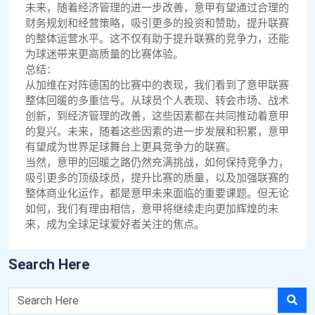
未来，随着经济管理的进一步改善，意甲有望通过合理的
财务规划和经营策略，吸引更多的投资和赞助，提升联赛
的整体运营水平。这不仅有助于提升联赛的竞争力，还能
为球迷带来更高质量的比赛体验。
总结：
从加维在对阵德国的比赛中的表现，我们看到了意甲联赛
整体回暖的多重信号。从球员个人表现、转会市场、战术
创新，到经济管理的改善，这些因素都在共同推动着意甲
的复兴。未来，随着这些因素的进一步发展和积累，意甲
有望成为世界足球舞台上更具竞争力的联赛。
当然，意甲的回暖之路仍然充满挑战，如何保持竞争力，
吸引更多的顶级球员，提升比赛的质量，以及加强联赛的
整体商业化运作，都是意甲未来面临的重要课题。但无论
如何，我们有理由相信，意甲将继续走向更加辉煌的未
来，成为全球足球爱好者关注的焦点。
Search Here