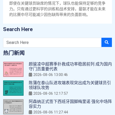
即使在关键球员缺席的情况下，球队也能保持足够的竞争
力。只有通过更科学的训练和战术安排，曼联才能在未来
的比赛中尽可能减少因伤缺阵带来的负面影响。
Search Here
热门新闻
颜骏凌中超赛季扑救成功率稳居前列 成为国内
守门员重要代表
2026-08-06 13:00:46
陈蒲在泰山队进攻端表现突出成为关键球员引
领球队攻势
2026-08-06 12:17:57
阿森纳正式签下西班牙国脚梅里诺 强化中场阵
容实力
2026-08-06 11:27:44