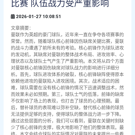
比赛 队伍战力受严重影响
2026-01-27 10:08:51
文章摘要：
曼联作为英超的豪门球队，近年来一直在争夺各项赛事的
荣誉。然而，随着球队核心前锋因伤缺席关键比赛，曼联
的战斗力遭遇了前所未有的考验。核心前锋作为球队进攻
的发动机，其缺席对曼联的整体战术布局、进攻效率、心
理状态以及球队士气产生了严重影响。本文将从四个方面
对曼联核心前锋因伤缺席对球队战力的影响进行详细分
析。首先，球队进攻体系的破裂，核心前锋缺阵使得原本
依赖他进攻的曼联陷入进攻困境。其次，战术适应的困
难，球队需要在没有核心前锋的情况下迅速调整战术，然
而效果未必如预期。第三，球队士气的低落，前锋的缺席
不仅影响了场上的表现，也打击了球员的心理预期。最
后，替补球员的表现难以弥补空缺，替代核心前锋的球员
无法提供足够的支持，使得球队的整体战力进一步下降。
通过这些层面的分析，我们可以看到，曼联在关键时刻缺
少了核心前锋的支撑，极大地影响了他们的整体表现。最
终，本文会结合球队的实际情况对曼联的未来提出一些看