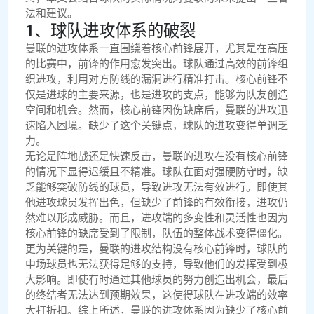
法和建议。
1、球队进攻体系的破裂
曼联的进攻体系一直围绕着核心前锋展开，尤其是在高压
的比赛中，前锋的作用愈发突出。球队通过高效的前锋组
织进攻，利用对方防线的漏洞进行精准打击。核心前锋不
仅是进球的主要来源，也是进攻的支点，能够为队友创造
空间和机会。然而，核心前锋因伤缺席后，曼联的进攻迅
速陷入困境。缺少了这个关键点，球队的进攻变得单调乏
力。
无论是阵地战还是快速反击，曼联的进攻在没有核心前锋
的情况下显得迟缓且不精准。球队在面对强硬防守时，缺
乏能够突破防线的球员，导致进攻无法有效进行。即使其
他进攻球员发挥出色，但缺少了前锋的有效衔接，进攻仍
然难以形成威胁。而且，进攻端的多变性和灵活性也因为
核心前锋的缺席受到了限制，队伍的整体战术变得僵化。
更为关键的是，曼联的进攻结构没有核心前锋时，球队的
中场球员也无法获得足够的支持，导致他们的发挥受到极
大影响。即使有时通过其他球员的努力创造出机会，最后
的终结者无法达到预期效果，这使得球队在进攻端的效率
大打折扣。综上所述，曼联的进攻体系因为缺少了核心前