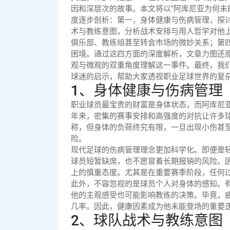
因和深层次的故事。本文将以“阿库尼亚为何未
度逐步剖析：第一，身体健康与伤病管理，探
术与教练意图，分析战术安排与用人哲学对他
俱乐部、教练组甚至转会市场的微妙关系；第
困境。通过这四方面的深度解析，文章力图还
观与微观的双重角度理解这一事件。最终，我
球迷的启示，帮助大家透视职业足球世界的复
1、身体健康与伤病管理
职业球员最宝贵的财富是身体状态，而阿库尼
年来，密集的赛事安排和高强度的对抗让许多
称，但身体的负荷终究有限，一旦出现小伤甚
险。
现代足球的伤病管理理念更加科学化。即便是
球员短暂缺席，也不愿冒着长期报销的风险。
上的慎重态度。尤其是在重要赛季阶段，任何
此外，不容忽视的是球员个人对身体的感知。
他的主观感受也可能影响教练的决策。毕竟，
几率。因此，健康因素成为他未能登场的重要
2、球队战术与教练意图