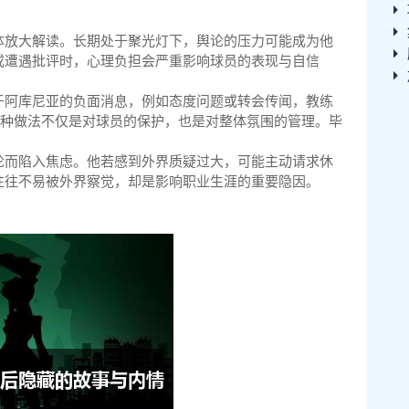
体放大解读。长期处于聚光灯下，舆论的压力可能成为他
或遭遇批评时，心理负担会严重影响球员的表现与自信
于阿库尼亚的负面消息，例如态度问题或转会传闻，教练
这种做法不仅是对球员的保护，也是对整体氛围的管理。毕
论而陷入焦虑。他若感到外界质疑过大，可能主动请求休
往往不易被外界察觉，却是影响职业生涯的重要隐因。