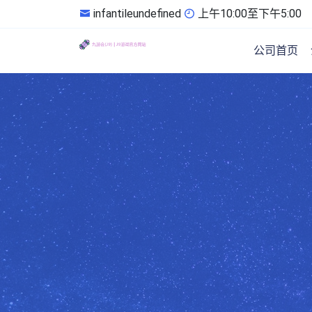
infantileundefined
上午10:00至下午5:00
公司首页