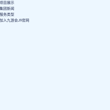
项目展示
集团新闻
服务类型
加入九游会J9官网