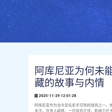
阿库尼亚为何未
藏的故事与内情
2025-11-29 12:01:28
阿库尼亚作为当今足坛炙手可热的球员之一，
关注。许多人疑惑：一位状态正佳、影响力巨