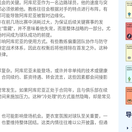
机会的关键。阿库尼亚作为一名边路球员，他的速度与突
都必须依赖他。教练往往会根据对手的特点进行布阵，有
都可能导致阿库尼亚被暂时边缘化。
许在前几场比赛中消耗过大，为保证后续关键赛事的发
“雪藏”，并不意味着他失宠，而是整体战略的一部分。尤
场时间成为球队成功的前提。
影响阿库尼亚的使用方式。有些教练偏重团队协作与防守
特定战术体系，因此在权衡后将他排除在首发之外。这种
铁律。
样复杂。阿库尼亚未能登场，或许并非单纯的技术或健康
。合同续约、薪资待遇、转会流言，这些因素都会间接影
时常发生。如果阿库尼亚正处于合同年，且与俱乐部在续
间来施加压力。这种“冷处理”的方式虽然隐晦，却是常见
导
，也可能影响登场机会。更衣室氛围对球队至关重要，一
，也要维持整体团结。这类内情往往难以公开披露，但通