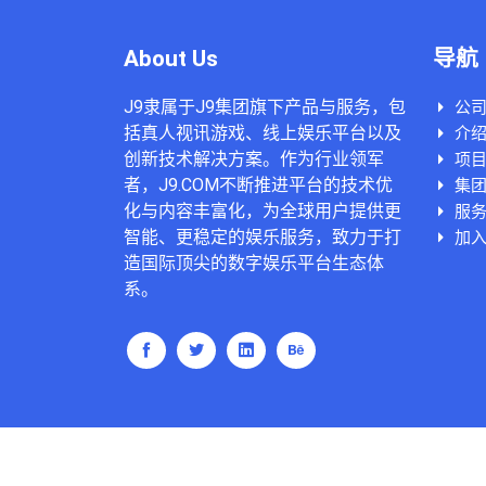
About Us
导航
J9隶属于J9集团旗下产品与服务，包
公
括真人视讯游戏、线上娱乐平台以及
介绍
创新技术解决方案。作为行业领军
项
者，J9.COM不断推进平台的技术优
集
化与内容丰富化，为全球用户提供更
服
智能、更稳定的娱乐服务，致力于打
加入
造国际顶尖的数字娱乐平台生态体
系。
Copyright ©
九游会J9集团
.