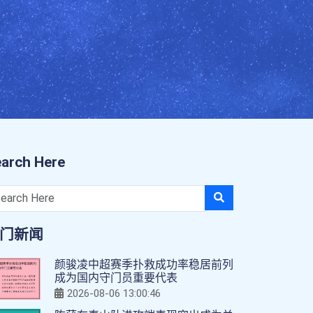
arch Here
门新闻
颜骏凌中超赛季扑救成功率稳居前列
成为国内守门员重要代表
2026-08-06 13:00:46