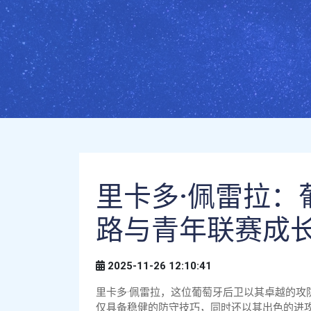
里卡多·佩雷拉：
路与青年联赛成
2025-11-26 12:10:41
里卡多·佩雷拉，这位葡萄牙后卫以其卓越的攻
仅具备稳健的防守技巧，同时还以其出色的进