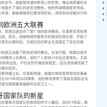
高的水平。他能够快速判断场上的形势，做出高质量的长
大地提升了球队的进攻流畅性。他的传球精准度非常高，
长传球，都能够做到位置恰到好处，进而有效突破对方防
到欧洲五大联赛
赛，而是迅速走向了更广阔的欧洲赛场。在里斯本竞技青
迈进。首先，他被租借到葡萄牙的维泽拉俱乐部，开始了
宝贵的比赛经验，为他日后的职业生涯奠定了坚实的基
开始真正站稳了欧洲足球的舞台。在波尔图，佩雷拉逐步
欧洲赛场上的表现，他的个人影响力也在迅速增长。尤其
的表现异常出色，不仅在防守端发挥稳定，还在进攻端贡献了
联赛的冠军。
莱斯特城之后。在莱斯特城，佩雷拉继续发挥他攻防兼备
2019年到2020赛季，他的表现得到了英超及国际足坛
渐成为英超最具威胁的右后卫之一。
牙国家队的新星
在葡萄牙国家队的表现同样令人瞩目。自2015年起，佩