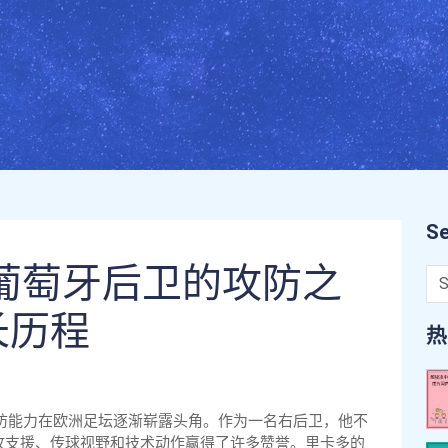
Se
葡萄牙后卫的攻防之
长历程
热
防能力在欧洲足坛逐渐崭露头角。作为一名右后卫，他不
攻支援、传球视野和技术动作赢得了许多赞誉。里卡多的