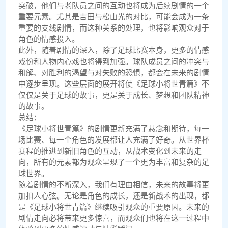
突破，他们与老队员之间的互动也将成为后续剧情的一个
重要元素。尤其是吉田与松山光的对比，可能会成为一条
重要的支线剧情，而这种关系的处理，也将影响观众对于
角色的情感投入。
此外，随着剧情的深入，除了足球比赛本身，更多的情感
戏份和人物内心戏也将得到加强。球队成员之间的冲突与
和解、对胜利的渴望与对失败的恐惧，都会在未来的剧情
中逐步呈现。这些层面的展开将使《足球小将世青篇》不
仅仅是关于足球的故事，更是关于成长、梦想和团队精神
的故事。
总结：
《足球小将世青篇》的剧情更新充满了悬念和期待，每一
场比赛、每一个角色的发展都让人充满了好奇。从世界杯
赛程的推进到新旧角色的互动，从战术变化到未来的走
向，所有的元素都为观众呈现了一个更为丰富和复杂的足
球世界。
随着剧情的不断深入，我们有理由相信，未来的故事将更
加扣人心弦。无论是角色的成长，还是新战术的出现，都
是《足球小将世青篇》继续吸引观众的重要原因。未来的
剧情走向必将带来更多惊喜，而观众们也将在这一过程中