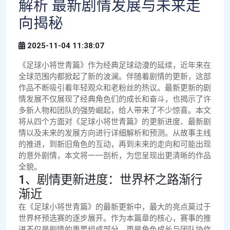
解析 最新剧情发展与未来走
向揭秘
2025-11-04 11:38:07
《足球小将世青篇》作为经典足球动漫的延续，近年来在
全球范围内都掀起了新的波澜。伴随着剧情的更新，这部
作品不断吸引着年轻观众和老粉丝的热议。最新更新的剧
情发展不仅展现了经典角色们的成长和奋斗，也揭示了许
多新人物和团队的强势崛起，给人带来了不少惊喜。本文
将从四个方面对《足球小将世青篇》的更新进度、最新剧
情以及未来的发展方向进行详细解析和预测。从故事主线
的推进，到新旧角色的互动，再到未来的走向和可能出现
的意外剧情，本文将一一剖析，为您呈现出更清晰的作品
全貌。
1、剧情更新进度：世界杯之路渐行
渐近
在《足球小将世青篇》的最新更新中，最大的亮点莫过于
世界杯预选赛的逐步展开。作为本篇章的核心，赛事的推
进不仅是剧情的重要组成部分，更是角色成长与团队协作