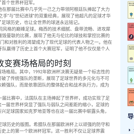
了首个世界杯冠军。
。他在那届比赛中几乎凭一己之力带领阿根廷队捧起了大力
之手”与“世纪进球”的双重经典，展现了他超凡的足球才华
了足球历史，也让全世界的球迷永远铭记。
同风格的巅峰足球。梅西的技术细腻、盘带流畅、进攻犀
萨摧毁曼联的比赛，展现了他无与伦比的球技和掌控比赛的
射门和对胜利的渴望成为了现代足球的代表人物之一。他在
萄牙队赢得了历史上首个大赛冠军，证明了他不仅仅是个人
改变赛场格局的时刻
场格局。其中，1992年欧洲杯决赛无疑是一个标志性的
打破了传统强队的垄断，展现了足球世界的多元化与不可
依赖强队，而是依靠团队的整体配合和战术执行力，成为
这一届比赛中，法国队在主场捧起了世界杯，成功实现了足
这一届世界杯突显了强队与弱队之间差距的缩小，足球的
新兴足球国家如克罗地亚等也在这一届比赛中崭露头角，
导
了足球历史的版图。希腊队在那届欧洲杯上以顽强的防守和
历史上的第一个欧洲杯冠军。这一胜利不仅让足球界震