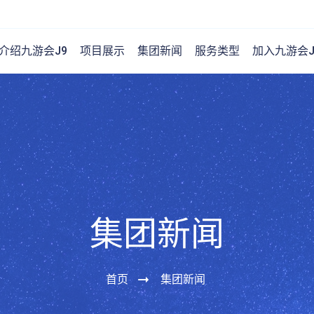
介绍九游会J9
项目展示
集团新闻
服务类型
加入九游会J
集团新闻
首页
集团新闻