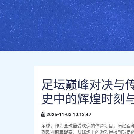
足坛巅峰对决与传
史中的辉煌时刻
2025-11-03 10:13:47
足球，作为全球最受欢迎的体育项目，历经百
到欧洲冠军联赛，从球场上的激烈拼搏到球员