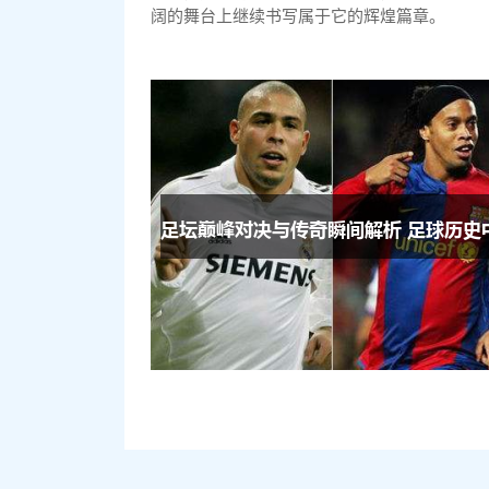
阔的舞台上继续书写属于它的辉煌篇章。