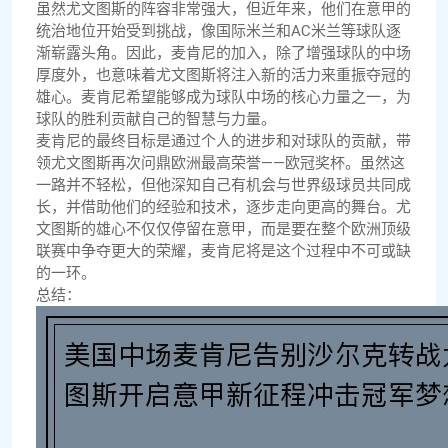
虽然尤文图斯的阵容非常强大，但近年来，他们在意甲的
统治地位开始受到挑战，像国际米兰和AC米兰等球队逐
渐崭露头角。因此，麦肯尼的加入，除了增强球队的中场
厚度外，也意味着尤文图斯将注入新的活力来重振夺冠的
雄心。麦肯尼希望能够成为球队中场的核心力量之一，为
球队的胜利贡献自己的智慧与力量。
麦肯尼的最终目标是通过个人的进步和对球队的贡献，带
领尤文图斯再次问鼎欧洲最高荣誉——欧冠奖杯。虽然这
一路并不轻松，但他深知自己有机会与世界级球员共同成
长，并借助他们的经验和技术，逐步走向更高的舞台。尤
文图斯的雄心不仅仅停留在意甲，而是要在整个欧洲顶级
联赛中争夺更大的荣耀，麦肯尼将是这个过程中不可或缺
的一环。
总结：