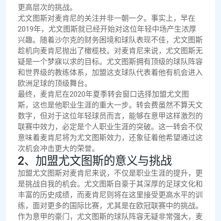
更高层次的挑战。
尤文图斯对麦肯尼的关注并非一朝一夕。事实上，早在
2019年，尤文图斯就已经开始对这位年轻中场产生浓厚
兴趣。随着沙尔克的财务困境和球队表现不佳，尤文图斯
趁机向麦肯尼抛出了橄榄枝。对麦肯尼来说，尤文图斯无
疑是一个梦寐以求的目标。尤文图斯拥有顶级的球队阵容
和世界级的教练体系，加盟这支球队代表着他有机会进入
欧洲足球的顶级舞台。
最终，麦肯尼在2020年夏季转会窗口选择加盟尤文图
斯，这也是他职业生涯的重大一步。转会费虽然不算天文
数字，但对于这位年轻球员而言，能够在意甲这样激烈的
联赛中效力，必定是个人职业生涯的突破。这一转会不仅
意味着麦肯尼将为尤文图斯效力，还象征着他希望通过这
次机会冲击更大的荣誉。
2、加盟尤文图斯的意义与挑战
加盟尤文图斯对麦肯尼来说，不仅是职业生涯的提升，更
是挑战自我的机会。尤文图斯自豪于其深厚的足球文化和
丰富的历史成绩，而麦肯尼则将在这里接受更高水平的训
练，面对更多的国际比赛，尤其是在欧冠联赛中的挑战。
作为意甲的豪门，尤文图斯的球队阵容无疑非常强大，麦