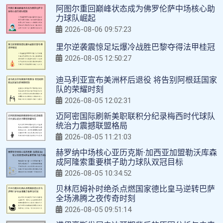
阿图尔重回巅峰状态成为佛罗伦萨中场核心助
力球队崛起
2026-08-06 09:57:23
里尔逆袭震惊足坛爆冷战胜巴黎夺得法甲桂冠
2026-08-05 12:50:27
迪马利亚宣布美洲杯后退役 将告别阿根廷国家
队的荣耀时刻
2026-08-05 12:02:31
迈阿密国际刷新美职联积分纪录梅西时代球队
统治力震撼联盟格局
2026-08-05 11:21:03
赫罗纳中场核心亚历克斯·加西亚加盟勒沃库森
成阿隆索重要棋子助力球队双冠目标
2026-08-05 10:34:52
贝林厄姆补时绝杀点燃国家德比皇马逆转巴萨
全场沸腾之夜传奇时刻
2026-08-05 09:51:14