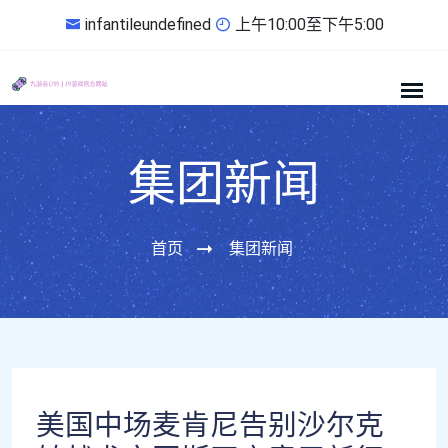
infantileundefined
上午10:00至下午5:00
集团新闻
首页
集团新闻
美国中场麦肯尼告别沙尔克