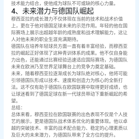
技术能力结合，使他成为球队不可或缺的核心力量。
4、未来潜力与德国队崛起
穆西亚拉的成长潜力不仅体现在当前的技术和战术价值
上，更在于他对德国足球未来的示范作用。年轻的他在国
际赛场上展示出超越年龄的成熟度和战术理解能力，这让
人对他未来的职业生涯充满期待。
德国队在培养年轻球员方面一直有着丰富经验，而穆西亚
拉的崛起正好体现了这种青训体系的成果。他不仅自身能
力出色，还能通过比赛经验迅速适应国际赛场，为德国队
未来在欧洲乃至世界足球舞台上的竞争力奠定基础。
未来，随着穆西亚拉逐渐成长为球队绝对核心，他将可能
引领德国队形成以技术、速度和创造力为核心的全新打
法。这不仅有助于德国队在欧国联赛中取得更好成绩，也
让球迷看到了德国足球在新一代球员带动下重新崛起的希
望。
总结：
总体来看，穆西亚拉在欧国联赛的出色表现不仅是个人技
艺的展示，更是德国队战术体系优化的重要体现。他以卓
越的突破技术、丰富的战术配合能力、稳定的心理素质以
及巨大的未来潜力，为德国队带来了全方位的提升。