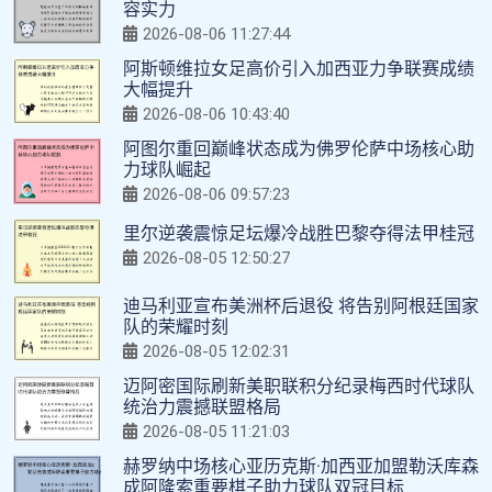
容实力
2026-08-06 11:27:44
阿斯顿维拉女足高价引入加西亚力争联赛成绩
大幅提升
2026-08-06 10:43:40
阿图尔重回巅峰状态成为佛罗伦萨中场核心助
力球队崛起
2026-08-06 09:57:23
里尔逆袭震惊足坛爆冷战胜巴黎夺得法甲桂冠
2026-08-05 12:50:27
迪马利亚宣布美洲杯后退役 将告别阿根廷国家
队的荣耀时刻
2026-08-05 12:02:31
迈阿密国际刷新美职联积分纪录梅西时代球队
统治力震撼联盟格局
2026-08-05 11:21:03
赫罗纳中场核心亚历克斯·加西亚加盟勒沃库森
成阿隆索重要棋子助力球队双冠目标