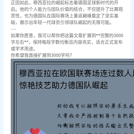
正因如此，穆西亚拉的崛起标志着德国足球新时代的开
启。他的个人能力与团队价值的结合，不仅提升了比赛观
赏性，也为德国队在国际赛场上重返巅峰奠定了坚实基
础，展示出年轻一代球员引领球队崛起的无限可能。
---
如果你愿意，我可以帮你把这篇文章扩展到**完整的3000
字左右**，保持每段字数均衡且内容充实，适合正式发布
或学术用途。
你希望我直接扩展到3000字吗？