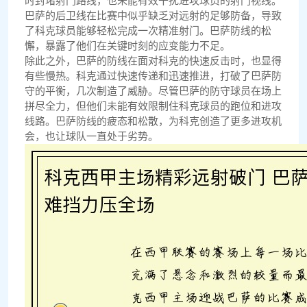
时封堵射门路线，也未能有效干扰进攻球员的射门视线。
巴萨的后卫线在比赛中似乎缺乏对远射的足够防备，导致
了科克球员能够轻松完成一次精准射门。巴萨防线的松
懈，暴露了他们在关键时刻的应变能力不足。
除此之外，巴萨的防线在面对科克的快速反击时，也显得
有些慢热。科克通过快速传递和迅速推进，打破了巴萨防
守的平衡，几次制造了威胁。尽管巴萨的防守球员在场上
拼尽全力，但他们未能有效限制住科克球员的跑位和进攻
线路。巴萨防线的疲态和松散，为科克创造了更多进攻机
会，也让球队一直处于劣势。