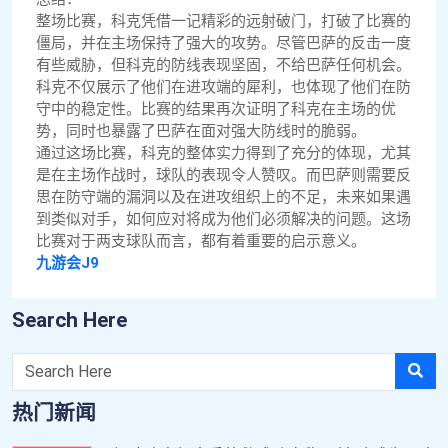
整场比赛，科克凭借一记精彩的远射破门，打破了比赛的
僵局，并在主场保持了强大的攻势。尽管巴萨的反击一度
有些威胁，但科克的防线表现坚固，不给巴萨任何机会。
科克不仅展示了他们在进攻端的犀利，也体现了他们在防
守中的稳定性。比赛的结果再次证明了科克在主场的优
势，同时也暴露了巴萨在面对强大防线时的脆弱。
通过这场比赛，科克的整体实力得到了充分的体现，尤其
是在主场作战时，球队的表现令人赞叹。而巴萨则需要反
思在防守端的漏洞以及在进攻组织上的不足，未来如果遇
到类似对手，如何应对将成为他们必须解决的问题。这场
比赛对于两支球队而言，都有着重要的启示意义。
九游会J9
Search Here
热门新闻