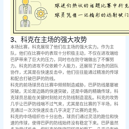
3、科克在主场的强大攻势
本场比赛，科克展现了他们在主场的强大实力。作为主
队，他们在比赛中的表现十分积极主动，不仅在进攻端给
巴萨带来了巨大的压力，同时也在防守端做出了不懈努
力。科克的进攻不仅依赖个人能力，还展现了出色的团队
协作，尤其是在快速反击中，他们往往能通过精准的传球
和配合打破巴萨的防线。
科克的前场球员在比赛中频频制造威胁，巴萨防线屡屡被
突破。无论是边路的快速突破，还是中路的精确传球，科
克球员总能在关键时刻给对方防线制造混乱。科克的攻势
几乎让巴萨防线喘不过气来，尤其是在比赛的下半场，科
克通过一次次快速反击几乎决定了比赛的走势。
科克的中场组织也十分出色，球员们通过灵活的跑位和快
速的传球，使得巴萨的防线始终没有稳定下来。巴萨虽然