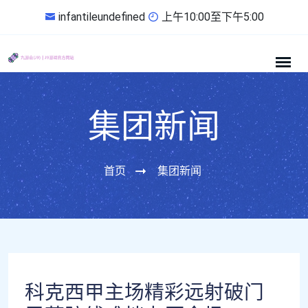
infantileundefined
上午10:00至下午5:00
集团新闻
首页
集团新闻
科克西甲主场精彩远射破门