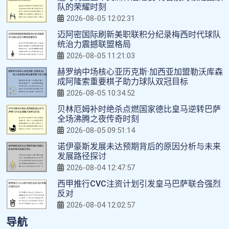
队的荣耀时刻
2026-08-05 12:02:31
迈阿密国际刷新美职联积分纪录梅西时代球队
统治力震撼联盟格局
2026-08-05 11:21:03
赫罗纳中场核心亚历克斯·加西亚加盟勒沃库森
成阿隆索重要棋子助力球队双冠目标
2026-08-05 10:34:52
贝林厄姆补时绝杀点燃国家德比皇马逆转巴萨
全场沸腾之夜传奇时刻
2026-08-05 09:51:14
诺伊豪斯发展未达预期背后的原因分析与未来
发展路径探讨
2026-08-04 12:47:57
西甲推行CVC注资计划引发皇马巴萨联合强烈
反对
2026-08-04 12:02:57
导航