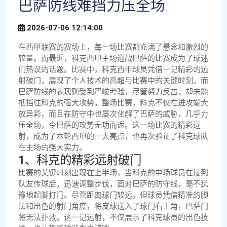
巴萨防线难挡力压全场
2026-07-06 12:14:00
在西甲联赛的赛场上，每一场比赛都充满了悬念和激烈的
较量。而最近，科克西甲主场迎战巴萨的比赛成为了球迷
们热议的话题。比赛中，科克西甲球员凭借一记精彩的远
射破门，展现了个人技术的高超与比赛中的关键时刻。而
巴萨防线的表现则受到严峻考验，尽管努力反击，却未能
抵挡住科克的强大攻势。整场比赛，科克不仅在进攻端大
放异彩，而且在防守中也屡次化解了巴萨的威胁，几乎力
压全场，令巴萨的攻势无功而返。这一场比赛的精彩远
射，成为了本轮西甲的一大亮点，也再次验证了科克球队
在主场的强大实力。
1、科克的精彩远射破门
比赛的关键时刻出现在上半场，当科克的中场球员在接到
队友传球后，迅速调整步伐，面对巴萨的防守线，毫不犹
豫地起脚打门。尽管距离球门较远，但球员凭借精准的脚
法和出色的射门角度，将皮球送入了球门右上角，巴萨门
将无法扑救。这一记远射，不仅展示了科克球员的出色技