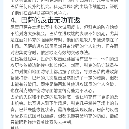
多次尝试反击，但科克的防守同样坚如磐石，几乎没有给
巴萨任何反扑的机会。科克展现出的主场作战能力，证明
了他们在西甲联赛中的竞争力。
4、巴萨的反击无功而返
尽管巴萨在本场比赛中多次试图反击，但科克的防守始终
不给对方太多机会。巴萨在进攻端的表现不如预期，尤其
是在面对科克的强硬防守时，他们的进攻几乎被遏制在了
中场。巴萨的进攻球员虽然具备较强的个人能力，但在面
对密集防守时，依然缺乏有效的突破办法。
在比赛过程中，巴萨的攻击线路显得有些单一，他们的进
攻更多依赖边路传中和长传球。然而，科克的防守球员在
空中对抗和地面防守上都占据了优势，导致巴萨的进攻频
繁被打断。巴萨的几次反击虽然制造了一定的威胁，但都
未能有效破门。即使是梅西和其他进攻球员的个人突破，
也在科克的严密防守面前显得有些力不从心。
巴萨的失误和不稳定的进攻状态，也让科克有了更多的反
击机会。比赛进入到下半场后，科克几乎掌控了场上的节
奏，巴萨未能恢复状态，最终未能实现反超。巴萨的反击
尽管多次试图寻找破绽，但都未能突破科克的防线，最终
只能眼睁睁地看着比赛失去控制。
总结：