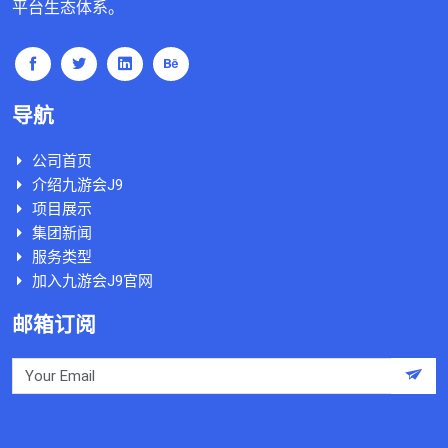
平台生态体系。
导航
公司首页
介绍九游会J9
项目展示
集团新闻
服务类型
加入九游会J9官网
邮箱订阅