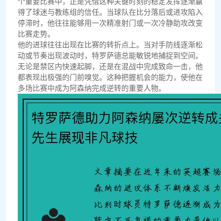
个重要比赛中，正是凭借这种关键时刻的稳定发挥逐渐赢
得了球迷与教练组的信任。当球队在比分落后或进攻陷入
停滞时，他往往能够用一次精准射门或一次冷静助攻改变
比赛走势。
他的进球往往出现在比赛的转折点上。当对手防线逐渐松
动或节奏出现波动时，特罗萨德总能敏锐地捕捉到空间。
无论是禁区内快速起脚，还是在混战中完成致命一击，他
都表现出极强的门前嗅觉。这种把握机会的能力，使他在
多场比赛中成为阿森纳完成逆转的重要人物。