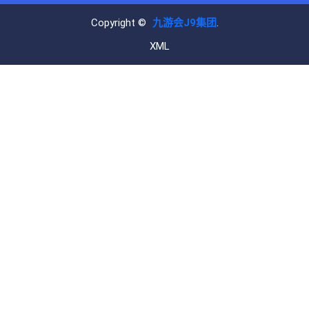
Copyright ©
九游会J9集团
.
XML