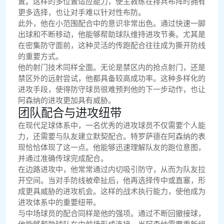
置。这样的多位置适应能力，使主教练在排兵布阵时拥有
更多选择，也让对手难以针对性布防。
此外，他在小范围配合中的意识非常出色。通过快速一脚
出球和不断移动，他能够帮助球队维持进攻节奏。尤其是
在密集防守面前，这种灵活的传跑配合往往成为撕开防线
的重要方式。
他的射门技术同样全面。无论是禁区内的抢点射门，还是
禁区外的远射尝试，他都具备较高成功率。这种多样化的
进攻手段，使得防守球员很难预判他的下一步动作，也让
阿森纳的进攻更加具有威胁。
团队配合与进攻纽带
在现代足球体系中，一名优秀的进攻球员不仅需要个人能
力，还需要与队友建立默契配合。特罗萨德在阿森纳的表
现恰恰体现了这一点。他能够迅速理解队友的跑位意图，
并通过准确传球完成配合。
在边路进攻中，他常常通过内切吸引防守，从而为队友拉
开空间。当对手防线被牵扯后，他再选择传中或直塞，形
成更具威胁的进攻机会。这样的战术执行能力，使他成为
进攻体系中的重要纽带。
与中场球员的配合同样是他的强项。通过不断回撤接球，