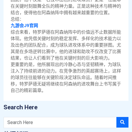
在关键时刻鼓舞全队的精神力量。正是这种技术与精神的
结合，使得他在阿森纳阵中拥有越来越重要的位置。
总结：
九游会J9官网
综合来看，特罗萨德在阿森纳阵中的价值远不止数据所能
体现。他凭借关键时刻的稳定发挥、多样化的技术能力以
及出色的团队配合，成为球队进攻体系中的重要拼图。尤
其是在多场逆转比赛中，他的进球和助攻不仅改变了比赛
结果，也让人们看到了他在关键时刻的巨大影响力。
更重要的是，他所展现出的冷静心态与坚韧精神，为球队
注入了持续前进的动力。在竞争激烈的英超赛场上，这样
的球员往往能够在关键阶段决定球队命运。随着时间推
移，特罗萨德无疑将继续在阿森纳的进攻舞台上书写属于
自己的精彩篇章。
Search Here