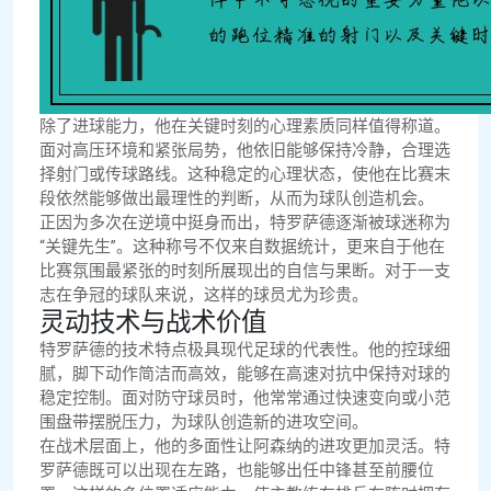
除了进球能力，他在关键时刻的心理素质同样值得称道。
面对高压环境和紧张局势，他依旧能够保持冷静，合理选
择射门或传球路线。这种稳定的心理状态，使他在比赛末
段依然能够做出最理性的判断，从而为球队创造机会。
正因为多次在逆境中挺身而出，特罗萨德逐渐被球迷称为
“关键先生”。这种称号不仅来自数据统计，更来自于他在
比赛氛围最紧张的时刻所展现出的自信与果断。对于一支
志在争冠的球队来说，这样的球员尤为珍贵。
灵动技术与战术价值
特罗萨德的技术特点极具现代足球的代表性。他的控球细
腻，脚下动作简洁而高效，能够在高速对抗中保持对球的
稳定控制。面对防守球员时，他常常通过快速变向或小范
围盘带摆脱压力，为球队创造新的进攻空间。
在战术层面上，他的多面性让阿森纳的进攻更加灵活。特
罗萨德既可以出现在左路，也能够出任中锋甚至前腰位