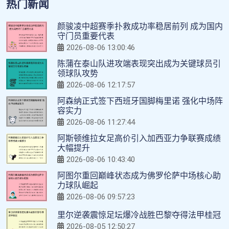
热门新闻
颜骏凌中超赛季扑救成功率稳居前列 成为国内
守门员重要代表
2026-08-06 13:00:46
陈蒲在泰山队进攻端表现突出成为关键球员引
领球队攻势
2026-08-06 12:17:57
阿森纳正式签下西班牙国脚梅里诺 强化中场阵
容实力
2026-08-06 11:27:44
阿斯顿维拉女足高价引入加西亚力争联赛成绩
大幅提升
2026-08-06 10:43:40
阿图尔重回巅峰状态成为佛罗伦萨中场核心助
力球队崛起
2026-08-06 09:57:23
里尔逆袭震惊足坛爆冷战胜巴黎夺得法甲桂冠
2026-08-05 12:50:27