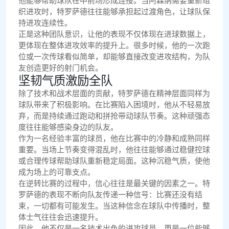
他能够帮助球队在中前场形成连接。当阿森纳需要重新组
织进攻时，特罗萨德往往能够承担起过渡角色，让球队保
持进攻连续性。
正是这种团队意识，让他的表现不仅体现在进球数据上，
更体现在整体进攻效率的提升上。很多时候，他的一次跑
位或一次传球看似简单，却能够直接改变进攻结构，为队
友创造更好的射门机会。
坚韧气质激励全队
除了技术和战术层面的贡献，特罗萨德在精神层面同样为
球队带来了积极影响。在比赛陷入困境时，他从不轻易放
弃，而是持续通过跑动和拼抢带动球队节奏。这种顽强态
度往往能够感染身边的队友。
作为一名经验丰富的球员，他在比赛中的冷静和成熟同样
重要。当场上节奏变得混乱时，他往往能够通过稳健控球
或合理传球帮助球队重新稳定局面。这种沉稳气质，使他
成为场上的可靠支点。
在逆转比赛的过程中，信心往往是最关键的因素之一。特
罗萨德的表现不断向队友传递一种信号：比赛还没有结
束，一切都有可能发生。当这种信念在球队中传播时，整
体士气往往会迅速提升。
因此，他不仅是一名技术出色的进攻球员，更是一位能够