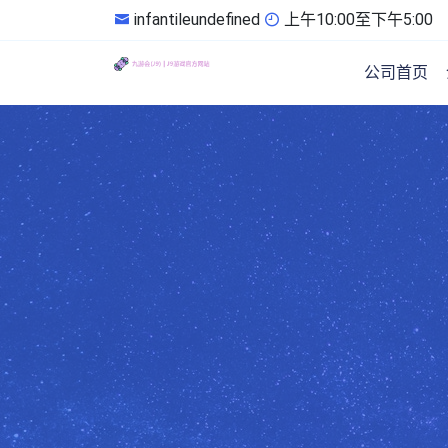
infantileundefined
上午10:00至下午5:00
公司首页