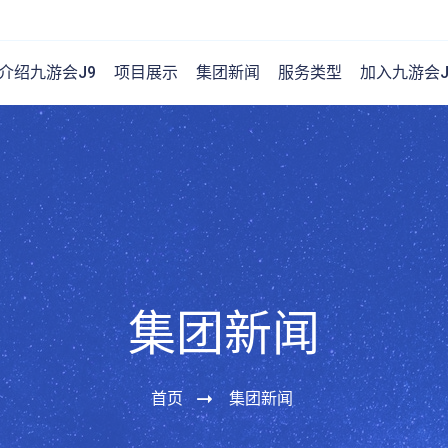
介绍九游会J9
项目展示
集团新闻
服务类型
加入九游会J
集团新闻
首页
集团新闻