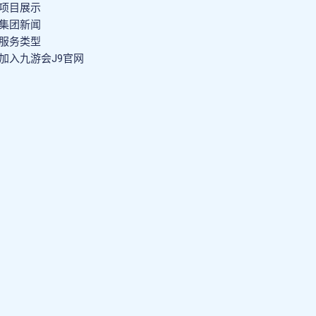
项目展示
集团新闻
服务类型
加入九游会J9官网