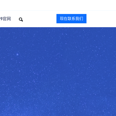
9官网
现在联系我们