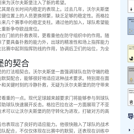
到来为沃尔夫斯堡注入了新的希望。
尤其是在长时间内稳定的表现上。过去几年，沃尔夫斯堡
关键位置上的人员更换频繁，缺乏足够的稳定性。而格拉
未来几个赛季中的稳定支柱。通过他的加入，球队希望能
上重新争夺欧战席位。
他在门前的扑救表现，更看重他在防守组织中的作用。随
除了要具备扑救的能力外，出球的精准性和场上指挥能力
在比赛中起到指挥防线的作用，协调后卫们的站位，为全
堡的契合
堡的打法相契合。沃尔夫斯堡一直强调球队在防守端的稳
的默契配合，能够很好地适应这种战术要求。特别是在面
扑和关键时刻的冷静扑救，无疑为沃尔夫斯堡的防守带来
常看重的一点。现代足球越来越要求门将能够参与到球队
帮助球队快速展开反击。格拉巴拉在这一方面展现了不亚
技术可以让沃尔夫斯堡的防守转化为进攻，打破对方的高
导
后也表现出了良好的适应能力。他很快融入了球队的战术
团队配合，不仅仅体现在比赛中的默契，还表现在训练中