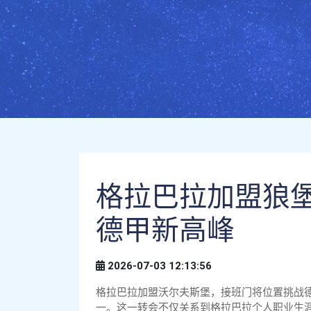
格拉巴拉加盟狼堡
德甲新高峰
2026-07-03 12:13:56
格拉巴拉加盟沃尔夫斯堡，接班门将位置挑战
一。这一转会不仅关系到格拉巴拉个人职业生