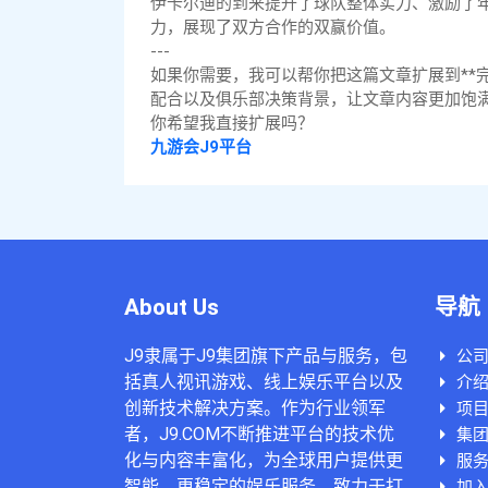
伊卡尔迪的到来提升了球队整体实力、激励了
力，展现了双方合作的双赢价值。
---
如果你需要，我可以帮你把这篇文章扩展到**完
配合以及俱乐部决策背景，让文章内容更加饱
你希望我直接扩展吗？
九游会J9平台
About Us
导航
J9隶属于J9集团旗下产品与服务，包
公
括真人视讯游戏、线上娱乐平台以及
介绍
创新技术解决方案。作为行业领军
项
者，J9.COM不断推进平台的技术优
集
化与内容丰富化，为全球用户提供更
服
智能、更稳定的娱乐服务，致力于打
加入