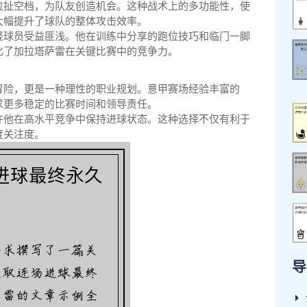
拉扯空档，为队友创造机会。这种战术上的多功能性，使
大幅提升了球队的整体攻击效率。
轻球员受益匪浅。他在训练中分享的跑位技巧和临门一脚
化了加拉塔萨雷在关键比赛中的竞争力。
冒险，更是一种理性的职业规划。意甲赛场经验丰富的
求更多稳定的比赛时间和领导责任。
许他在高水平竞争中保持进球状态。这种选择不仅有利于
度关注度。
导