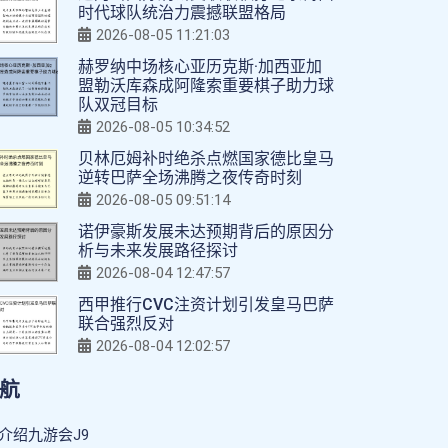
时代球队统治力震撼联盟格局
2026-08-05 11:21:03
赫罗纳中场核心亚历克斯·加西亚加
盟勒沃库森成阿隆索重要棋子助力球
队双冠目标
2026-08-05 10:34:52
贝林厄姆补时绝杀点燃国家德比皇马
逆转巴萨全场沸腾之夜传奇时刻
2026-08-05 09:51:14
诺伊豪斯发展未达预期背后的原因分
析与未来发展路径探讨
2026-08-04 12:47:57
西甲推行CVC注资计划引发皇马巴萨
联合强烈反对
2026-08-04 12:02:57
航
介绍九游会J9