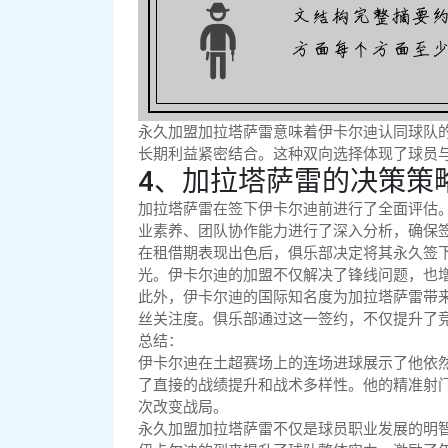
永久加盟加拉塔萨雷意味着伊卡尔迪认同球队
长期利益紧密结合。这种双向选择体现了球员
4、加拉塔萨雷的决策策
加拉塔萨雷在签下伊卡尔迪前进行了全面评估
业素养、团队协作能力进行了深入分析，确保
在租借期表现出色后，俱乐部决定将其永久签
光。伊卡尔迪的加盟不仅解决了锋线问题，也
此外，伊卡尔迪的国际知名度为加拉塔萨雷带
丝关注度。俱乐部通过这一签约，不仅提升了
总结：
伊卡尔迪在土超赛场上的连场进球展示了他依
了直接的战绩提升和战术多样性。他的精准射
次改变战局。
永久加盟加拉塔萨雷不仅是球员职业发展的明