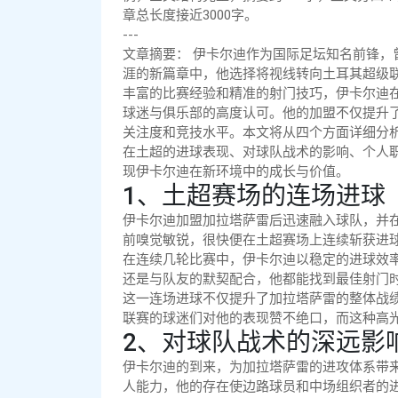
章总长度接近3000字。
---
文章摘要： 伊卡尔迪作为国际足坛知名前锋，
涯的新篇章中，他选择将视线转向土耳其超级
丰富的比赛经验和精准的射门技巧，伊卡尔迪
球迷与俱乐部的高度认可。他的加盟不仅提升
关注度和竞技水平。本文将从四个方面详细分
在土超的进球表现、对球队战术的影响、个人
现伊卡尔迪在新环境中的成长与价值。
1、土超赛场的连场进球
伊卡尔迪加盟加拉塔萨雷后迅速融入球队，并
前嗅觉敏锐，很快便在土超赛场上连续斩获进
在连续几轮比赛中，伊卡尔迪以稳定的进球效
还是与队友的默契配合，他都能找到最佳射门
这一连场进球不仅提升了加拉塔萨雷的整体战
联赛的球迷们对他的表现赞不绝口，而这种高
2、对球队战术的深远影
伊卡尔迪的到来，为加拉塔萨雷的进攻体系带
人能力，他的存在使边路球员和中场组织者的