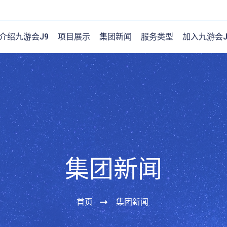
介绍九游会J9
项目展示
集团新闻
服务类型
加入九游会J
集团新闻
首页
集团新闻