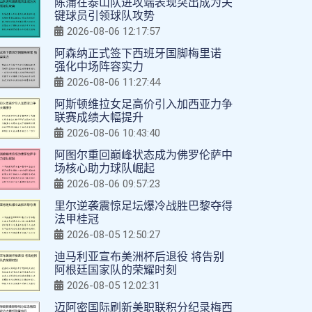
陈蒲在泰山队进攻端表现突出成为关
键球员引领球队攻势
2026-08-06 12:17:57
阿森纳正式签下西班牙国脚梅里诺
强化中场阵容实力
2026-08-06 11:27:44
阿斯顿维拉女足高价引入加西亚力争
联赛成绩大幅提升
2026-08-06 10:43:40
阿图尔重回巅峰状态成为佛罗伦萨中
场核心助力球队崛起
2026-08-06 09:57:23
里尔逆袭震惊足坛爆冷战胜巴黎夺得
法甲桂冠
2026-08-05 12:50:27
迪马利亚宣布美洲杯后退役 将告别
阿根廷国家队的荣耀时刻
2026-08-05 12:02:31
迈阿密国际刷新美职联积分纪录梅西