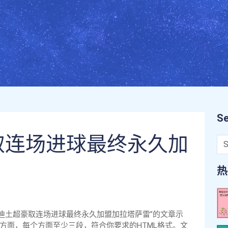
Se
取连场进球最终永久加
热
迪土超豪取连场进球最终永久加盟加拉塔萨雷”的文章示
个方面，每个方面至少三段，符合你要求的HTML格式。文